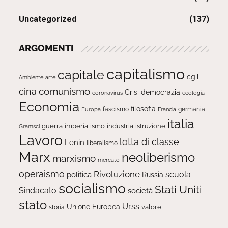
Uncategorized
(137)
ARGOMENTI
capitalismo
capitale
cgil
Ambiente
arte
comunismo
cina
Crisi
democrazia
ecologia
coronavirus
Economia
filosofia
fascismo
Europa
germania
Francia
italia
guerra
imperialismo
industria
istruzione
Gramsci
Lavoro
lotta di classe
Lenin
liberalismo
Marx
neoliberismo
marxismo
mercato
operaismo
Rivoluzione
scuola
politica
Russia
socialismo
Stati Uniti
Sindacato
società
stato
Urss
Unione Europea
valore
storia