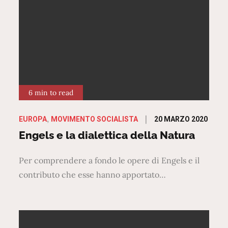
6 min to read
Posted
20 MARZO 2020
EUROPA
MOVIMENTO SOCIALISTA
on
Engels e la dialettica della Natura
Per comprendere a fondo le opere di Engels e il
contributo che esse hanno apportato…