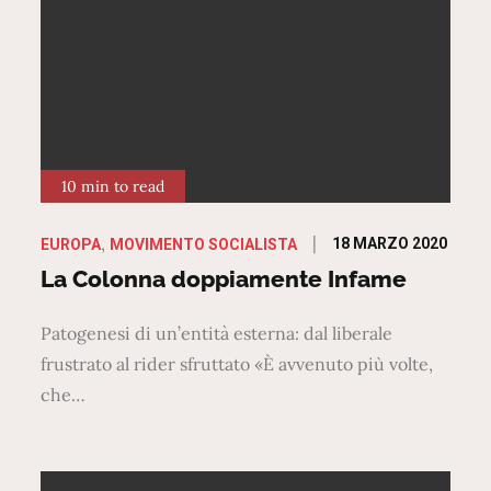
10 min to read
Posted
18 MARZO 2020
EUROPA
MOVIMENTO SOCIALISTA
on
La Colonna doppiamente Infame
Patogenesi di un’entità esterna: dal liberale
frustrato al rider sfruttato «È avvenuto più volte,
che…