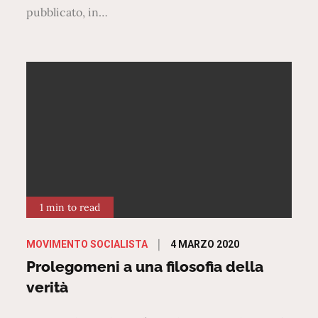
pubblicato, in…
1 min to read
Posted
4 MARZO 2020
MOVIMENTO SOCIALISTA
on
Prolegomeni a una filosofia della
verità