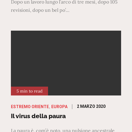
Dopo un lavoro lungo l’arco di tre mesi, dopo 105
revisioni, dopo un bel po’…
5 min to read
Posted
2 MARZO 2020
ESTREMO ORIENTE
EUROPA
on
Il virus della paura
La paura è, com’è noto, una pulsione ancestrale