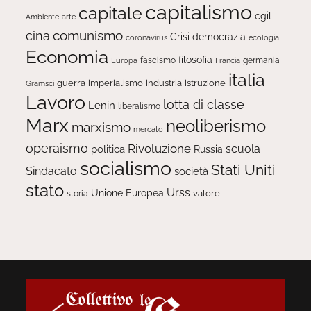
capitalismo
capitale
cgil
Ambiente
arte
comunismo
cina
Crisi
democrazia
ecologia
coronavirus
Economia
filosofia
fascismo
Europa
germania
Francia
italia
guerra
imperialismo
industria
istruzione
Gramsci
Lavoro
lotta di classe
Lenin
liberalismo
Marx
neoliberismo
marxismo
mercato
operaismo
Rivoluzione
scuola
politica
Russia
socialismo
Stati Uniti
Sindacato
società
stato
Urss
Unione Europea
valore
storia