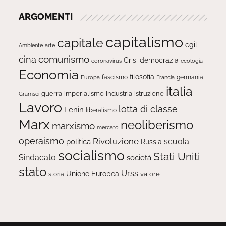
ARGOMENTI
capitalismo
capitale
cgil
Ambiente
arte
comunismo
cina
Crisi
democrazia
ecologia
coronavirus
Economia
filosofia
fascismo
Europa
germania
Francia
italia
guerra
imperialismo
industria
istruzione
Gramsci
Lavoro
lotta di classe
Lenin
liberalismo
Marx
neoliberismo
marxismo
mercato
operaismo
Rivoluzione
scuola
politica
Russia
socialismo
Stati Uniti
Sindacato
società
stato
Urss
Unione Europea
valore
storia