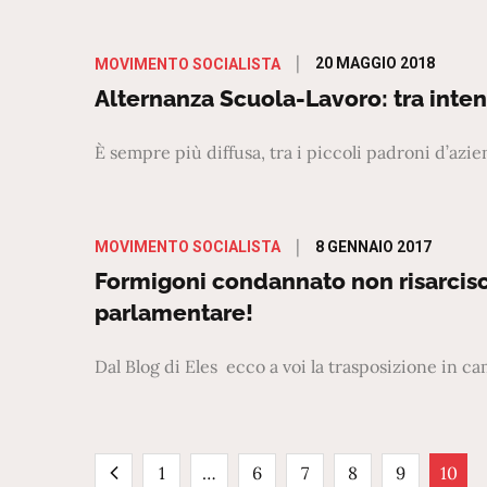
Posted
20 MAGGIO 2018
MOVIMENTO SOCIALISTA
on
Alternanza Scuola-Lavoro: tra intent
È sempre più diffusa, tra i piccoli padroni d’az
Posted
8 GENNAIO 2017
MOVIMENTO SOCIALISTA
on
Formigoni condannato non risarcisce
parlamentare!
Dal Blog di Eles ecco a voi la trasposizione in 
Paginazione
1
…
6
7
8
9
10