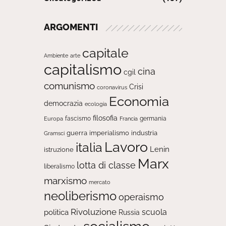
ARGOMENTI
capitale
Ambiente
arte
capitalismo
cina
cgil
comunismo
Crisi
coronavirus
Economia
democrazia
ecologia
filosofia
fascismo
Europa
germania
Francia
guerra
imperialismo
industria
Gramsci
Lavoro
italia
Lenin
istruzione
Marx
lotta di classe
liberalismo
marxismo
mercato
neoliberismo
operaismo
Rivoluzione
scuola
politica
Russia