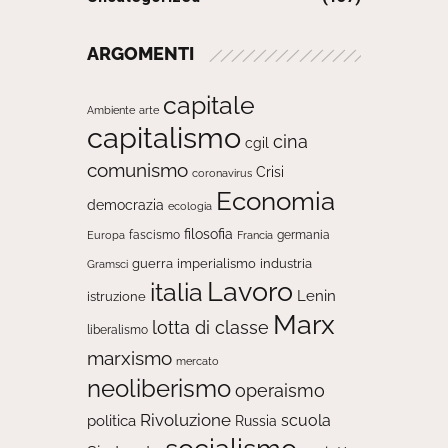
ARGOMENTI
capitale
Ambiente
arte
capitalismo
cina
cgil
comunismo
Crisi
coronavirus
Economia
democrazia
ecologia
filosofia
fascismo
Europa
germania
Francia
guerra
imperialismo
industria
Gramsci
Lavoro
italia
Lenin
istruzione
Marx
lotta di classe
liberalismo
marxismo
mercato
neoliberismo
operaismo
Rivoluzione
scuola
politica
Russia