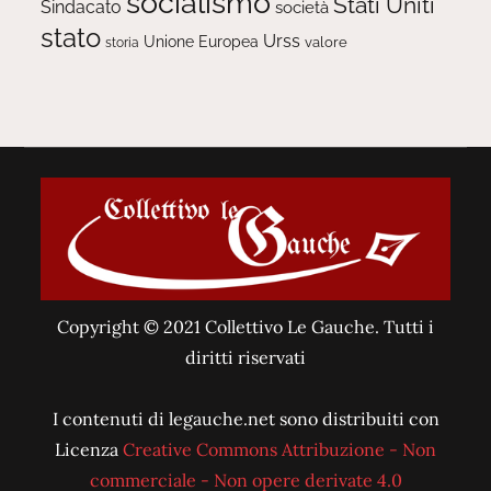
socialismo
Stati Uniti
Sindacato
società
stato
Urss
Unione Europea
valore
storia
Copyright © 2021 Collettivo Le Gauche. Tutti i
diritti riservati
I contenuti di legauche.net sono distribuiti con
Licenza
Creative Commons Attribuzione - Non
commerciale - Non opere derivate 4.0