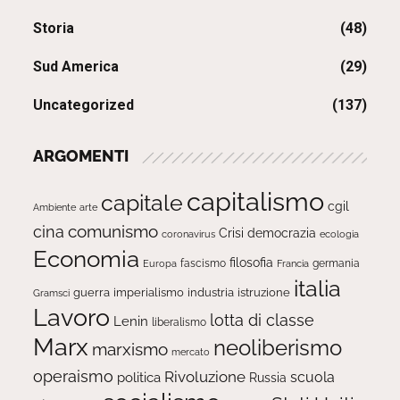
Storia
(48)
Sud America
(29)
Uncategorized
(137)
ARGOMENTI
capitalismo
capitale
cgil
Ambiente
arte
comunismo
cina
Crisi
democrazia
ecologia
coronavirus
Economia
filosofia
fascismo
Europa
germania
Francia
italia
guerra
imperialismo
industria
istruzione
Gramsci
Lavoro
lotta di classe
Lenin
liberalismo
Marx
neoliberismo
marxismo
mercato
operaismo
Rivoluzione
scuola
politica
Russia