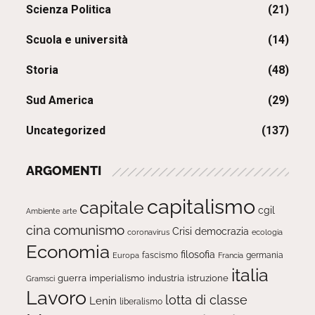
Scienza Politica
(21)
Scuola e università
(14)
Storia
(48)
Sud America
(29)
Uncategorized
(137)
ARGOMENTI
capitalismo
capitale
cgil
Ambiente
arte
comunismo
cina
Crisi
democrazia
ecologia
coronavirus
Economia
filosofia
fascismo
Europa
germania
Francia
italia
guerra
imperialismo
industria
istruzione
Gramsci
Lavoro
lotta di classe
Lenin
liberalismo