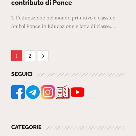
contributo di Ponce
1. L’educazione nel mondo primitivo e classico
Anibal Ponce in Educazione e lotta di classe.…
Paginazione
1
2
degli
SEGUICI
articoli
CATEGORIE