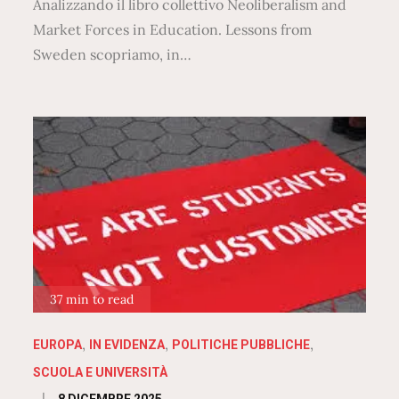
Analizzando il libro collettivo Neoliberalism and
Market Forces in Education. Lessons from
Sweden scopriamo, in…
37 min to read
EUROPA
IN EVIDENZA
POLITICHE PUBBLICHE
SCUOLA E UNIVERSITÀ
Posted