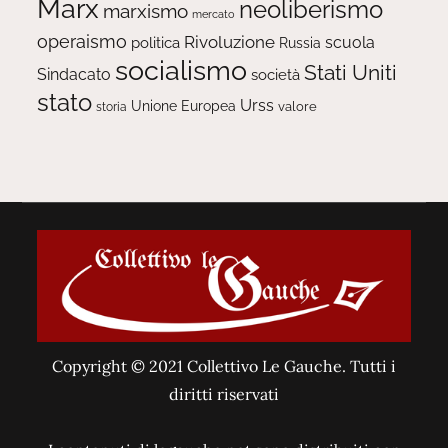
Marx
neoliberismo
marxismo
mercato
operaismo
Rivoluzione
scuola
politica
Russia
socialismo
Stati Uniti
Sindacato
società
stato
Urss
Unione Europea
valore
storia
Copyright © 2021 Collettivo Le Gauche. Tutti i
diritti riservati