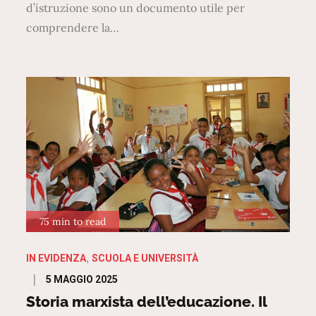
d’istruzione sono un documento utile per
comprendere la…
75 min to read
IN EVIDENZA
SCUOLA E UNIVERSITÀ
Posted
5 MAGGIO 2025
on
Storia marxista dell’educazione. Il