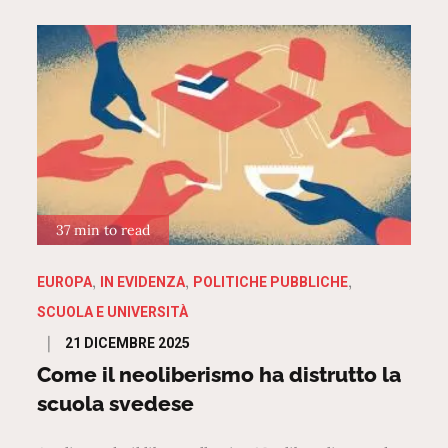
37 min to read
EUROPA
IN EVIDENZA
POLITICHE PUBBLICHE
SCUOLA E UNIVERSITÀ
Posted
21 DICEMBRE 2025
on
Come il neoliberismo ha distrutto la
scuola svedese