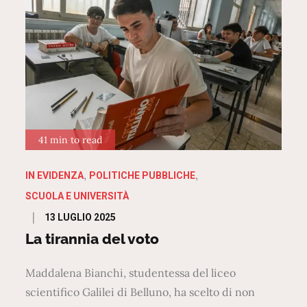
41 min to read
IN EVIDENZA
POLITICHE PUBBLICHE
SCUOLA E UNIVERSITÀ
Posted
13 LUGLIO 2025
on
La tirannia del voto
Maddalena Bianchi, studentessa del liceo
scientifico Galilei di Belluno, ha scelto di non