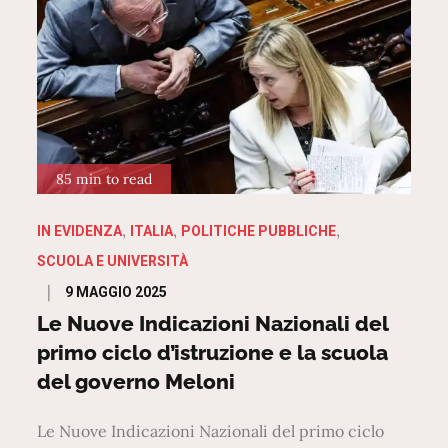
85 min to read
IN EVIDENZA
ITALIA
POLITICHE PUBBLICHE
SCUOLA E UNIVERSITÀ
Posted
9 MAGGIO 2025
on
Le Nuove Indicazioni Nazionali del
primo ciclo d’istruzione e la scuola
del governo Meloni
Le Nuove Indicazioni Nazionali del primo ciclo