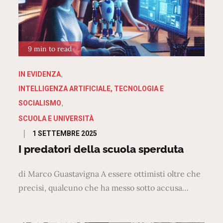
9 min to read
IN EVIDENZA
INTELLIGENZA ARTIFICIALE, TECNOLOGIA E
SOCIALISMO
SCUOLA E UNIVERSITÀ
Posted
1 SETTEMBRE 2025
on
I predatori della scuola sperduta
di Marco Guastavigna A essere ottimisti oltre che
precisi, qualcuno che ha messo sotto accusa…