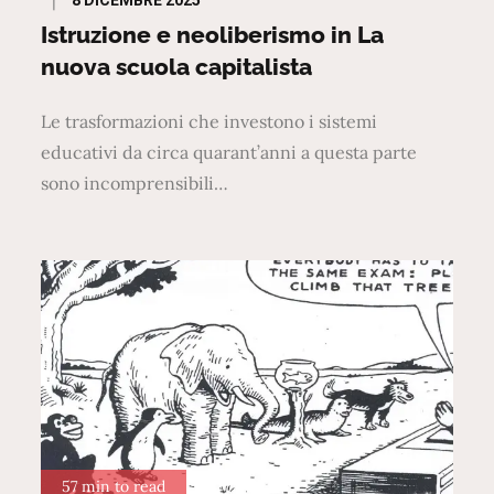
8 DICEMBRE 2025
on
Istruzione e neoliberismo in La
nuova scuola capitalista
Le trasformazioni che investono i sistemi
educativi da circa quarant’anni a questa parte
sono incomprensibili…
57 min to read