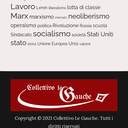
Lavoro
lotta di classe
Lenin
liberalismo
Marx
neoliberismo
marxismo
mercato
operaismo
Rivoluzione
scuola
politica
Russia
socialismo
Stati Uniti
Sindacato
società
stato
Urss
Unione Europea
valore
storia
Copyright © 2021 Collettivo Le Gauche. Tutti i
diritti riservati