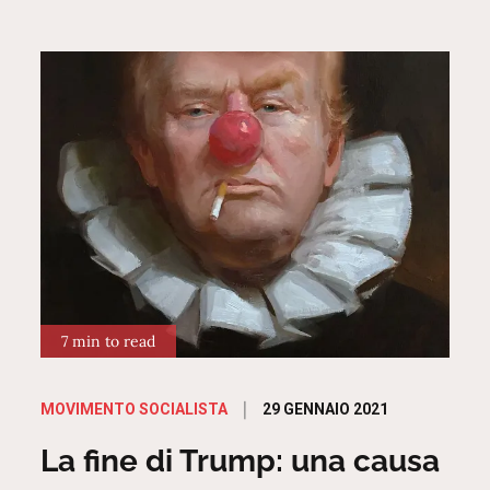
7 min to read
Posted
29 GENNAIO 2021
MOVIMENTO SOCIALISTA
on
La fine di Trump: una causa