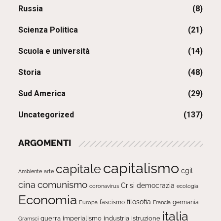
Russia
(8)
Scienza Politica
(21)
Scuola e università
(14)
Storia
(48)
Sud America
(29)
Uncategorized
(137)
ARGOMENTI
capitalismo
capitale
cgil
Ambiente
arte
comunismo
cina
Crisi
democrazia
ecologia
coronavirus
Economia
filosofia
fascismo
Europa
germania
Francia
italia
guerra
imperialismo
industria
istruzione
Gramsci