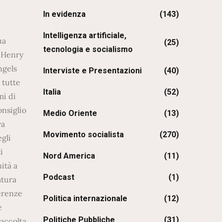
In evidenza
(143)
Intelligenza artificiale,
. L’incorporazione di estranei nella tribù come schiavi divenne necessaria e possibile. Il lavoro degli schiavi aumentò ulteriormente il surplus di prodotti da scambiare con altre tribù. Col tempo le funzioni direttive divennero ereditarie e la proprietà comune si trasformò in proprietà privata delle famiglie al potere. Queste, padrone dei prodotti, divennero anche padrone degli uomini. Una simile trasformazione segnò un passaggio cruciale, infatti nella società primitiva la collaborazione si basava sulla proprietà comune e sui legami di sangue mentre nella società divisa in classi la proprietà divenne privata e i legami di sangue furono sostituiti dal dominio dell’uomo sull’uomo. Con la scomparsa degli interessi comuni e l’emergere di interessi antagonistici, l’educazione, un tempo unica e omogenea, si divise. Le famiglie dirigenti, che organizzavano la produzione e controllavano la distribuzione, plasmarono anche riti, credenze e tecniche secondo i propri interessi. Liberate dal lavoro materiale, inizialmente il loro “ozio” non fu ingiusto ma col tempo sfruttarono la loro posizione per mantenere il potere, monopolizzando il sapere e relegando le masse all’ignoranza. Le cerimonie di iniziazione rappresentarono il primo esempio di educazione differenziata e coercitiva, precorritrici della scuola al servizio di una classe. Sacerdoti e maghi, custodi del sapere tribale, inizi
(25)
tecnologia e socialismo
Interviste e Presentazioni
(40)
Italia
(52)
Medio Oriente
(13)
Movimento socialista
(270)
Nord America
(11)
Podcast
(1)
Politica internazionale
(12)
Politiche Pubbliche
(31)