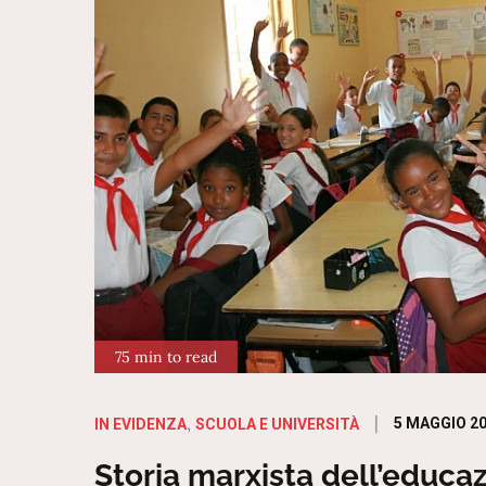
75 min to read
Posted
5 MAGGIO 2
IN EVIDENZA
SCUOLA E UNIVERSITÀ
on
Storia marxista dell’educaz