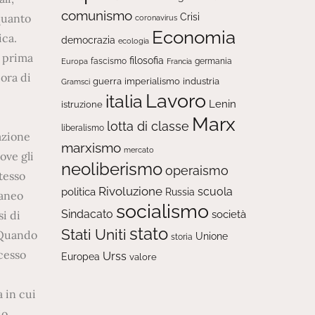
comunismo
Crisi
coronavirus
Economia
democrazia
ecologia
filosofia
fascismo
Europa
germania
Francia
guerra
imperialismo
industria
Gramsci
Lavoro
italia
Lenin
istruzione
Marx
lotta di classe
liberalismo
marxismo
mercato
neoliberismo
operaismo
Rivoluzione
scuola
politica
Russia
socialismo
Sindacato
società
stato
Stati Uniti
Unione
storia
Urss
Europea
valore