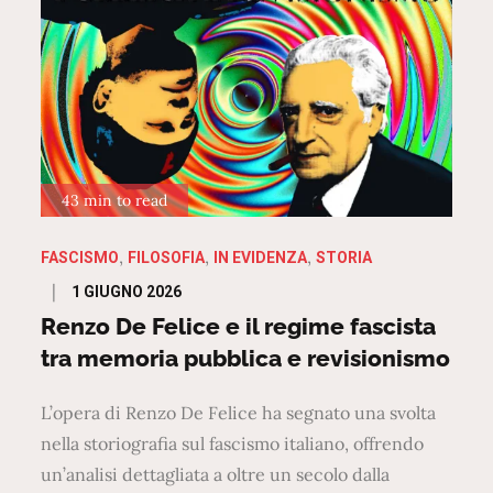
43 min to read
FASCISMO
FILOSOFIA
IN EVIDENZA
STORIA
Posted
1 GIUGNO 2026
on
Renzo De Felice e il regime fascista
tra memoria pubblica e revisionismo
L’opera di Renzo De Felice ha segnato una svolta
nella storiografia sul fascismo italiano, offrendo
un’analisi dettagliata a oltre un secolo dalla