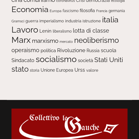
Crisi
democrazia
ecologia
coronavirus
Economia
filosofia
fascismo
Europa
germania
Francia
italia
guerra
imperialismo
industria
istruzione
Gramsci
Lavoro
lotta di classe
Lenin
liberalismo
Marx
neoliberismo
marxismo
mercato
operaismo
Rivoluzione
scuola
politica
Russia
socialismo
Stati Uniti
Sindacato
società
stato
Urss
Unione Europea
valore
storia