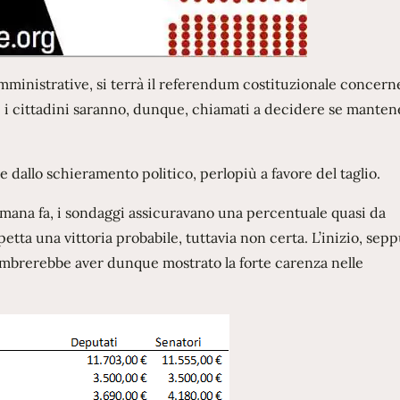
amministrative, si terrà il referendum costituzionale concerne
rni i cittadini saranno, dunque, chiamati a decidere se manten
re dallo schieramento politico, perlopiù a favore del taglio.
mana fa, i sondaggi assicuravano una percentuale quasi da
petta una vittoria probabile, tuttavia non certa. L’inizio, sep
sembrerebbe aver dunque mostrato la forte carenza nelle