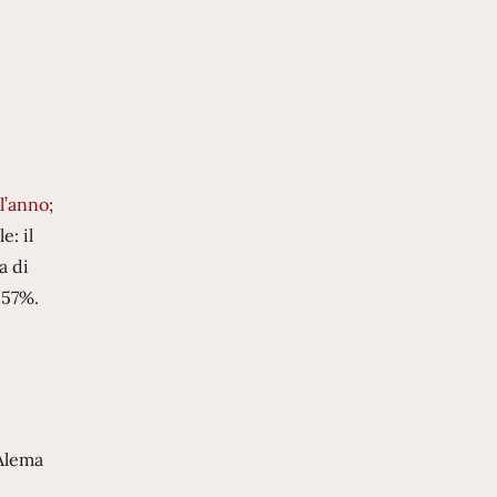
ll’anno
;
e: il
a di
-57%.
’Alema