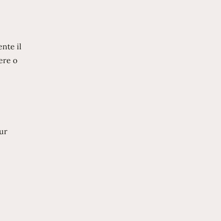
nte il
ere o
pur