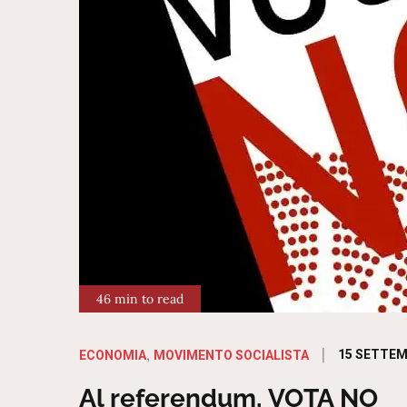
46 min to read
Posted
15 SETTEM
ECONOMIA
MOVIMENTO SOCIALISTA
on
Al referendum, VOTA NO