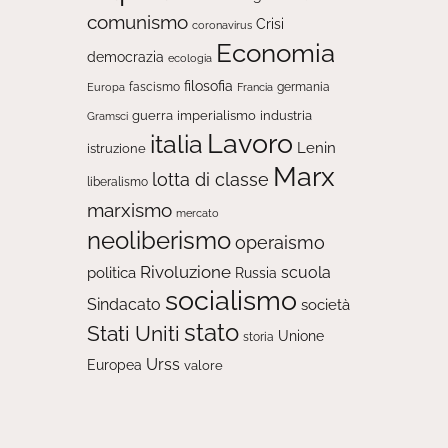
comunismo
Crisi
coronavirus
Economia
democrazia
ecologia
filosofia
fascismo
Europa
germania
Francia
guerra
imperialismo
industria
Gramsci
Lavoro
italia
Lenin
istruzione
Marx
lotta di classe
liberalismo
marxismo
mercato
neoliberismo
operaismo
Rivoluzione
scuola
politica
Russia
socialismo
Sindacato
società
stato
Stati Uniti
Unione
storia
Urss
Europea
valore