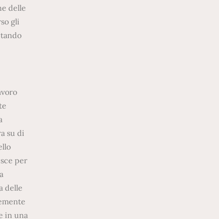
ne delle
so gli
itando
avoro
te
a
a su di
ello
isce per
a
a delle
temente
e in una