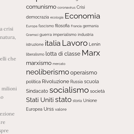
comunismo
Crisi
coronavirus
Economia
democrazia
ecologia
filosofia
fascismo
Europa
germania
Francia
a crisi
guerra
imperialismo
industria
Gramsci
 natura,
Lavoro
italia
Lenin
istruzione
Marx
lotta di classe
liberalismo
elli che
marxismo
mercato
neoliberismo
operaismo
Rivoluzione
scuola
politica
Russia
socialismo
 milioni
Sindacato
società
no
stato
Stati Uniti
Unione
storia
Urss
Europea
valore
cezione
ure
spre