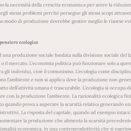
o la necessità della crescita economica per avere la riduzio
egli stessi problemi perché persegue gli stessi scopi attraver
rso modo di produzione dovrebbe gestire meglio le risorse ev
 pensiero ecologico
 una produzione sociale fondata sulla divisione sociale del l
o il mercato. L’economia politica può funzionare solo a ques
 gli individui, cioè il comunismo. L’ecologia come disciplin
o l’ambiente e non si applica dove la produzione non gener
patto dell’attività umana è trascurabile. L’ecologia si occupa d
re con la produzione l’ambiente. La razionalità ecologica fin
tto quando prova a superare la scarsità relativa generando un
istruttivi. La risposta del capitale, quando ad esempio intacc
re aumentare la produzione che alimenta la scarsità preceden
azionalità economica, in una controproduttività che si esprim