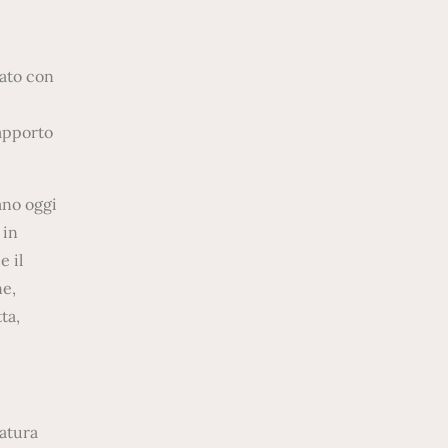
gato con
rapporto
ano oggi
 in
e il
ne,
ta,
natura