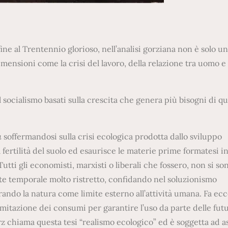
ine al Trentennio glorioso, nell’analisi gorziana non è solo un
nsioni come la crisi del lavoro, della relazione tra uomo e
l socialismo basati sulla crescita che genera più bisogni di qu
à
soffermandosi sulla crisi ecologica prodotta dallo sviluppo
 fertilità del suolo ed esaurisce le materie prime formatesi in
Tutti gli economisti, marxisti o liberali che fossero, non si so
te temporale molto ristretto, confidando nel soluzionismo
rando la natura come limite esterno all’attività umana. Fa ec
mitazione dei consumi per garantire l’uso da parte delle fut
z chiama questa tesi “realismo ecologico” ed è soggetta ad a