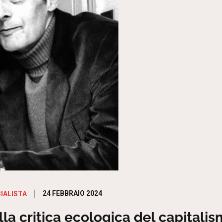
Posted
24 FEBBRAIO 2024
IALISTA
on
la critica ecologica del capitali