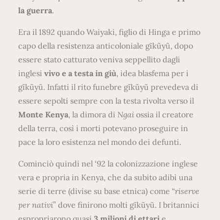
la guerra
.
Era il 1892 quando Waiyaki, figlio di Hinga e primo
capo della resistenza anticoloniale gĩkũyũ, dopo
essere stato catturato veniva seppellito dagli
inglesi
vivo e a testa in giù
, idea blasfema per i
gĩkũyũ. Infatti il rito funebre gĩkũyũ prevedeva di
essere sepolti sempre con la testa rivolta verso il
Monte Kenya
, la dimora di
Ngai
ossia il creatore
della terra, così i morti potevano proseguire in
pace la loro esistenza nel mondo dei defunti.
Cominciò quindi nel ‘92 la colonizzazione inglese
vera e propria in Kenya, che da subito adibì una
serie di terre (divise su base etnica) come “
riserve
per nativi
” dove finirono molti gĩkũyũ. I britannici
espropriarono quasi
3 milioni di ettari
e