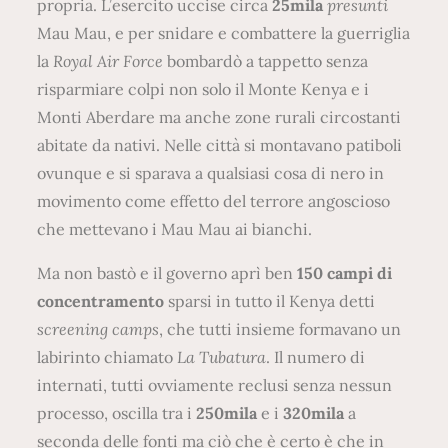
propria. L’esercito uccise circa
25mila
presunti
Mau Mau, e per snidare e combattere la guerriglia
la
Royal Air Force
bombardò a tappetto senza
risparmiare colpi non solo il Monte Kenya e i
Monti Aberdare ma anche zone rurali circostanti
abitate da nativi. Nelle città si montavano patiboli
ovunque e si sparava a qualsiasi cosa di nero in
movimento come effetto del terrore angoscioso
che mettevano i Mau Mau ai bianchi.
Ma non bastò e il governo aprì ben
150 campi di
concentramento
sparsi in tutto il Kenya detti
screening camps
, che tutti insieme formavano un
labirinto chiamato
La Tubatura
. Il numero di
internati, tutti ovviamente reclusi senza nessun
processo, oscilla tra i
250mila
e i
320mila
a
seconda delle fonti ma ciò che è certo è che in