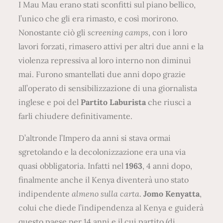
I Mau Mau erano stati sconfitti sul piano bellico,
l’unico che gli era rimasto, e così morirono.
Nonostante ciò gli
screening camps
, con i loro
lavori forzati, rimasero attivi per altri due anni e la
violenza repressiva al loro interno non diminuì
mai. Furono smantellati due anni dopo grazie
all’operato di sensibilizzazione di una giornalista
inglese e poi del
Partito Laburista
che riuscì a
farli chiudere definitivamente.
D’altronde l’Impero da anni si stava ormai
sgretolando e la decolonizzazione era una via
quasi obbligatoria. Infatti nel
1963
, 4 anni dopo,
finalmente anche il Kenya diventerà uno stato
indipendente
almeno sulla carta
.
Jomo Kenyatta
,
colui che diede l’indipendenza al Kenya e guiderà
questo paese per 14 anni e il cui partito (di