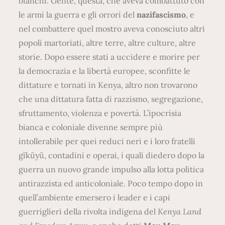
bianchi. Gente, questa, che aveva combattuto con
le armi la guerra e gli orrori del
nazifascismo
, e
nel combattere quel mostro aveva conosciuto altri
popoli martoriati, altre terre, altre culture, altre
storie. Dopo essere stati a uccidere e morire per
la democrazia e la libertà europee, sconfitte le
dittature e tornati in Kenya, altro non trovarono
che una dittatura fatta di razzismo, segregazione,
sfruttamento, violenza e povertà. L’ipocrisia
bianca e coloniale divenne sempre più
intollerabile per quei reduci neri e i loro fratelli
gĩkũyũ, contadini e operai, i quali diedero dopo la
guerra un nuovo grande impulso alla lotta politica
antirazzista ed anticoloniale. Poco tempo dopo in
quell’ambiente emersero i leader e i capi
guerriglieri della rivolta indigena del
Kenya Land