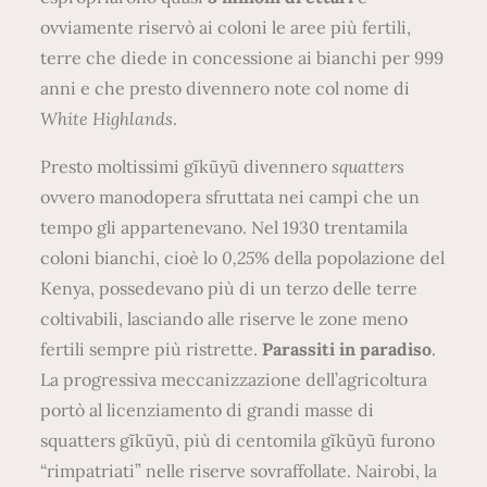
ovviamente riservò ai coloni le aree più fertili,
terre che diede in concessione ai bianchi per 999
anni e che presto divennero note col nome di
White Highlands
.
Presto moltissimi gĩkũyũ divennero
squatters
ovvero manodopera sfruttata nei campi che un
tempo gli appartenevano. Nel 1930 trentamila
coloni bianchi, cioè lo
0,25%
della popolazione del
Kenya, possedevano più di un terzo delle terre
coltivabili, lasciando alle riserve le zone meno
fertili sempre più ristrette.
Parassiti in paradiso
.
La progressiva meccanizzazione dell’agricoltura
portò al licenziamento di grandi masse di
squatters gĩkũyũ, più di centomila gĩkũyũ furono
“rimpatriati” nelle riserve sovraffollate. Nairobi, la