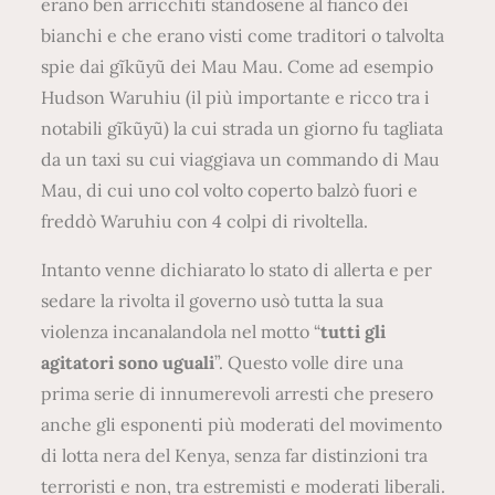
erano ben arricchiti standosene al fianco dei
bianchi e che erano visti come traditori o talvolta
spie dai gĩkũyũ dei Mau Mau. Come ad esempio
Hudson Waruhiu (il più importante e ricco tra i
notabili gĩkũyũ) la cui strada un giorno fu tagliata
da un taxi su cui viaggiava un commando di Mau
Mau, di cui uno col volto coperto balzò fuori e
freddò Waruhiu con 4 colpi di rivoltella.
Intanto venne dichiarato lo stato di allerta e per
sedare la rivolta il governo usò tutta la sua
violenza incanalandola nel motto “
tutti gli
agitatori sono uguali
”. Questo volle dire una
prima serie di innumerevoli arresti che presero
anche gli esponenti più moderati del movimento
di lotta nera del Kenya, senza far distinzioni tra
terroristi e non, tra estremisti e moderati liberali.