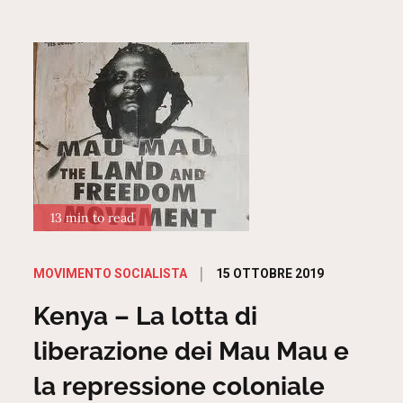
13 min to read
Posted
15 OTTOBRE 2019
MOVIMENTO SOCIALISTA
on
Kenya – La lotta di
liberazione dei Mau Mau e
la repressione coloniale