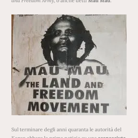
and Freedom Army
, o anche detti
Mau Mau
.
Sul terminare degli anni quaranta le autorità del
Kenya ebbero le prime notizie su una
sconosciuta