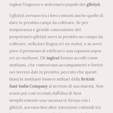
inglesi l’ingenuo e sedentario popolo dei
gĩkũyũ
.
I gĩkũyũ avevano tra i loro costumi anche quello di
dare in prestito campi da coltivare. Se per
temporanea e gentile concessione del
proprietario gĩkũyũ avevi in prestito un campo da
coltivare, nella loro lingua eri un
mohoi
, e se avevi
pure il permesso di edificarci una capanna sopra
eri un
mothami
. Gli
inglesi
furono accolti come
mothami, che costruivano accampamenti e fortini
nei terreni dati in prestito, peccato che questi
bianchi mothami fossero militari della
British
East India Company
al servizio di sua maestà. Non
erano poi così eccitati dall’idea di farsi
semplicemente una vacanza in Kenya con i
gĩkũyũ, avevano ben altre intenzioni coloniali tra