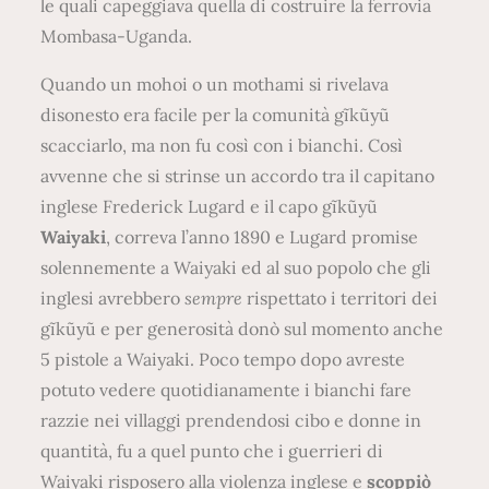
le quali capeggiava quella di costruire la ferrovia
Mombasa-Uganda.
Quando un mohoi o un mothami si rivelava
disonesto era facile per la comunità gĩkũyũ
scacciarlo, ma non fu così con i bianchi. Così
avvenne che si strinse un accordo tra il capitano
inglese Frederick Lugard e il capo gĩkũyũ
Waiyaki
, correva l’anno 1890 e Lugard promise
solennemente a Waiyaki ed al suo popolo che gli
inglesi avrebbero
sempre
rispettato i territori dei
gĩkũyũ e per generosità donò sul momento anche
5 pistole a Waiyaki. Poco tempo dopo avreste
potuto vedere quotidianamente i bianchi fare
razzie nei villaggi prendendosi cibo e donne in
quantità, fu a quel punto che i guerrieri di
Waiyaki risposero alla violenza inglese e
scoppiò