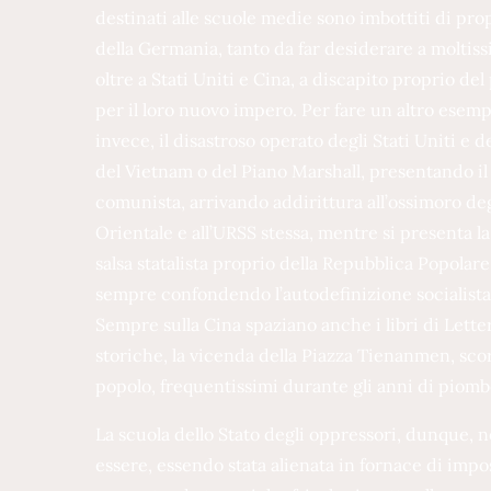
destinati alle scuole medie sono imbottiti di pr
della Germania, tanto da far desiderare a moltiss
oltre a Stati Uniti e Cina, a discapito proprio d
per il loro nuovo impero. Per fare un altro esempi
invece, il disastroso operato degli Stati Uniti e d
del Vietnam o del Piano Marshall, presentando il 
comunista, arrivando addirittura all’ossimoro degl
Orientale e all’URSS stessa, mentre si presenta la
salsa statalista proprio della Repubblica Popol
sempre confondendo l’autodefinizione socialista 
Sempre sulla Cina spaziano anche i libri di Lette
storiche, la vicenda della Piazza Tienanmen, scor
popolo, frequentissimi durante gli anni di piomb
La scuola dello Stato degli oppressori, dunque, no
essere, essendo stata alienata in fornace di impos