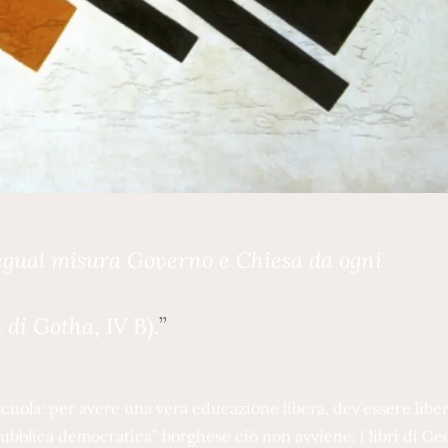
 egual misura Governo e Chiesa da ogni
 di Gotha
, IV B).
 scuola: per avere una vera educazione libera, dev’essere libe
epubblica democratica” borghese ciò non avviene: i libri di Ge