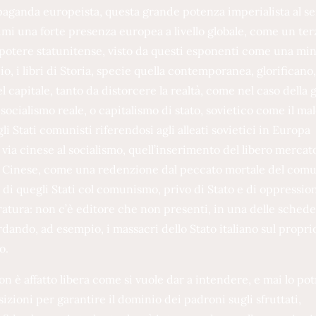
opaganda europeista, questa grande potenza imperialista al se
imi una forte presenza europea a livello globale, come un ter
el potere statunitense, visto da questi esponenti come una mi
o, i libri di Storia, specie quella contemporanea, glorificano,
el capitale, tanto da distorcere la realtà, come nel caso della 
socialismo reale, o capitalismo di stato, sovietico come il ma
i Stati comunisti riferendosi agli alleati sovietici in Europa
 via cinese al socialismo, quell’inserimento del libero mercat
are Cinese, come una redenzione dal peccato mortale del com
di quegli Stati col comunismo, privo di Stato e di oppressio
ratura: non c’è editore che non presenti, in una delle schede
dando, ad esempio, i massacri dello Stato italiano sul propri
o.
n è affatto libera come si vuole dar a intendere, e mai lo pot
izioni per garantire il dominio dei padroni sugli sfruttati,