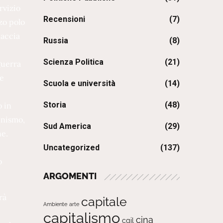
rvizio
Recensioni
(7)
zo polo
naccia
Russia
(8)
Scienza Politica
(21)
guerra
le
Scuola e università
(14)
Storia
(48)
o in
unismo,
Sud America
(29)
ne.
Uncategorized
(137)
o
ARGOMENTI
rà
capitale
Ambiente
arte
capitalismo
cina
cgil