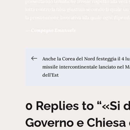
presentando tematiche frivole rispetto alla vera 
lotta contro la falsa giustizia secondo la quale
la prostituzione lavorativa alla quale ogni dipen
―
Compagno Emanuele
Navigazione
Anche la Corea del Nord festeggia il 4 lu
missile intercontinentale lanciato nel M
dell’Est
articoli
0 Replies to “«Si
Governo e Chiesa 