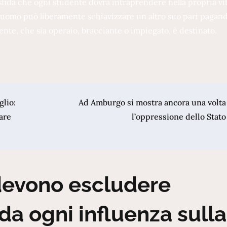
sfida che ogni studente dovrà intraprendere nella propria vit
 un uomo può liberamente schiavizzare un altro suo pari pagan
dente, che sia operaio, bracciante o impiegato, è destinato.
glio:
Ad Amburgo si mostra ancora una volta
are
l’oppressione dello Stato
 devono escludere
da ogni influenza sulla