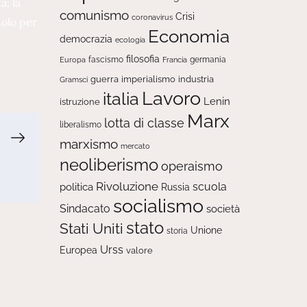
a: la
comunismo
Crisi
coronavirus
dolo per
Economia
democrazia
ecologia
filosofia
fascismo
Europa
germania
Francia
guerra
imperialismo
industria
Gramsci
Lavoro
italia
Lenin
istruzione
Marx
lotta di classe
liberalismo
marxismo
mercato
neoliberismo
operaismo
Rivoluzione
scuola
politica
Russia
socialismo
Sindacato
società
stato
Stati Uniti
Unione
storia
Urss
Europea
valore