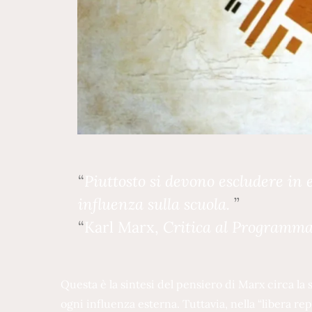
Piuttosto si devono escludere in
influenza sulla scuola.
Karl Marx,
Critica al Programma
Questa è la sintesi del pensiero di Marx circa la
ogni influenza esterna. Tuttavia, nella “libera r