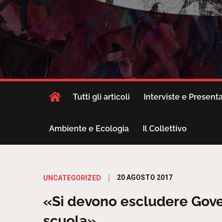
Tutti gli articoli
Interviste e Present
Ambiente e Ecologia
Il Collettivo
Posted
20 AGOSTO 2017
UNCATEGORIZED
on
«Si devono escludere Gover
scuola»