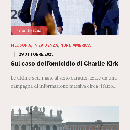
7 min to read
FILOSOFIA
IN EVIDENZA
NORD AMERICA
Posted
29 OTTOBRE 2025
on
Sul caso dell’omicidio di Charlie Kirk
Le ultime settimane si sono caratterizzate da una
campagna di informazione massiva circa il fatto…