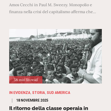
Amos Cecchi in Paul M. Sweezy. Monopolio e
finanza nella crisi del capitalismo afferma che…
58 min to read
IN EVIDENZA
STORIA
SUD AMERICA
Posted
18 NOVEMBRE 2025
on
Il ritorno della classe operaia in