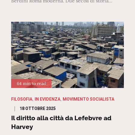
Berdini Roma moderna. Due secoli di storia…
64 min to read
FILOSOFIA
IN EVIDENZA
MOVIMENTO SOCIALISTA
Posted
18 OTTOBRE 2025
on
Il diritto alla città da Lefebvre ad
Harvey