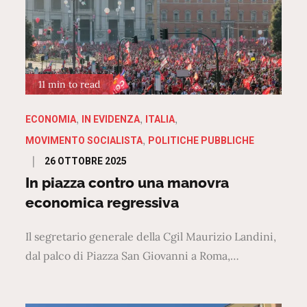
11 min to read
ECONOMIA
IN EVIDENZA
ITALIA
MOVIMENTO SOCIALISTA
POLITICHE PUBBLICHE
Posted
26 OTTOBRE 2025
on
In piazza contro una manovra
economica regressiva
Il segretario generale della Cgil Maurizio Landini,
dal palco di Piazza San Giovanni a Roma,…