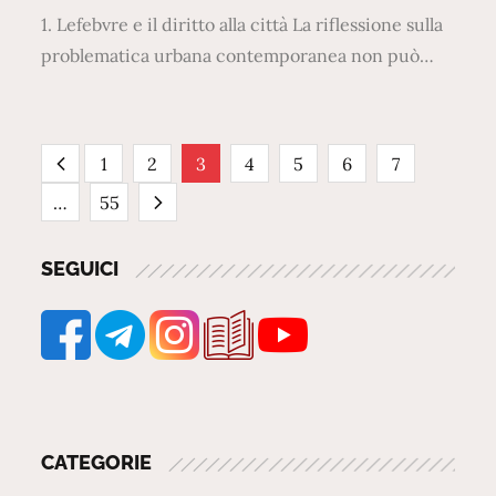
1. Lefebvre e il diritto alla città La riflessione sulla
problematica urbana contemporanea non può…
Paginazione
1
2
3
4
5
6
7
…
55
degli
SEGUICI
articoli
CATEGORIE