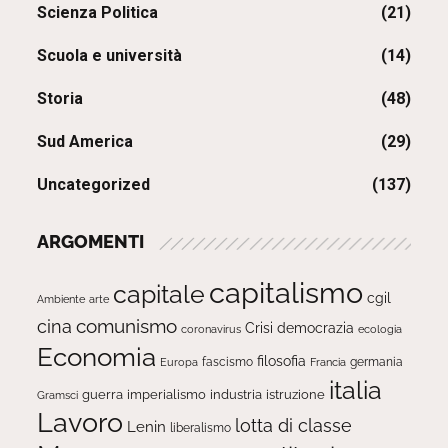
Scienza Politica
(21)
Scuola e università
(14)
Storia
(48)
Sud America
(29)
Uncategorized
(137)
ARGOMENTI
capitalismo
capitale
cgil
Ambiente
arte
comunismo
cina
Crisi
democrazia
ecologia
coronavirus
Economia
filosofia
fascismo
Europa
germania
Francia
italia
guerra
imperialismo
industria
istruzione
Gramsci
Lavoro
lotta di classe
Lenin
liberalismo