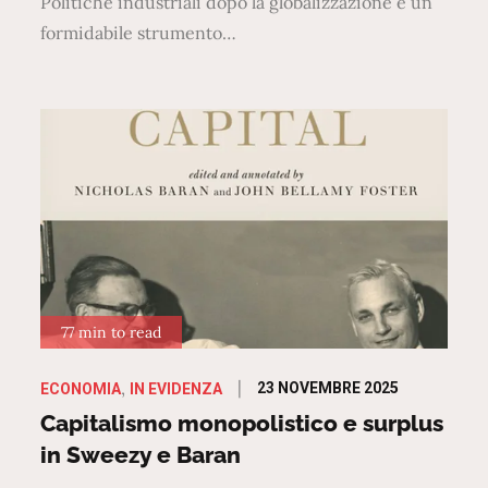
Politiche industriali dopo la globalizzazione è un
formidabile strumento…
77 min to read
Posted
23 NOVEMBRE 2025
ECONOMIA
IN EVIDENZA
on
Capitalismo monopolistico e surplus
in Sweezy e Baran