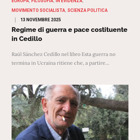
EUROPA
FILOSOFIA
IN EVIDENZA
MOVIMENTO SOCIALISTA
SCIENZA POLITICA
Posted
13 NOVEMBRE 2025
on
Regime di guerra e pace costituente
in Cedillo
Raúl Sánchez Cedillo nel libro Esta guerra no
termina in Ucraina ritiene che, a partire…