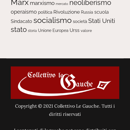
Marx
neoliberismo
marxismo
mercato
operaismo
Rivoluzione
scuola
politica
Russia
socialismo
Stati Uniti
Sindacato
società
stato
Urss
Unione Europea
valore
storia
Copyright © 2021 Collettivo Le Gauche. Tutti i
diritti riservati