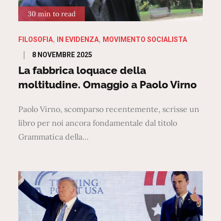
30 min to read
FILOSOFIA
IN EVIDENZA
MOVIMENTO SOCIALISTA
Posted
8 NOVEMBRE 2025
on
La fabbrica loquace della
moltitudine. Omaggio a Paolo Virno
Paolo Virno, scomparso recentemente, scrisse un
libro per noi ancora fondamentale dal titolo
Grammatica della…