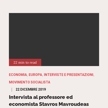
22 min to read
ECONOMIA
EUROPA
INTERVISTE E PRESENTAZIONI
MOVIMENTO SOCIALISTA
Posted
22 DICEMBRE 2019
on
Intervista al professore ed
economista Stavros Mavroudeas