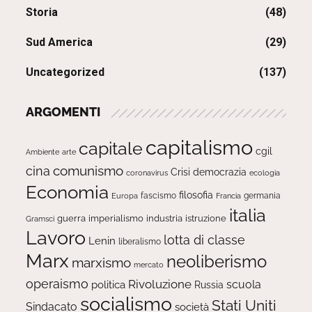
Storia
(48)
Sud America
(29)
Uncategorized
(137)
ARGOMENTI
capitalismo
capitale
cgil
Ambiente
arte
comunismo
cina
Crisi
democrazia
ecologia
coronavirus
Economia
filosofia
fascismo
Europa
germania
Francia
italia
guerra
imperialismo
industria
istruzione
Gramsci
Lavoro
lotta di classe
Lenin
liberalismo
Marx
neoliberismo
marxismo
mercato
operaismo
Rivoluzione
scuola
politica
Russia
socialismo
Stati Uniti
Sindacato
società