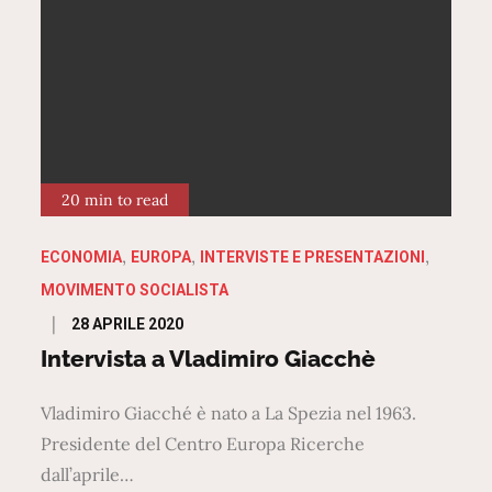
20 min to read
ECONOMIA
EUROPA
INTERVISTE E PRESENTAZIONI
MOVIMENTO SOCIALISTA
Posted
28 APRILE 2020
on
Intervista a Vladimiro Giacchè
Vladimiro Giacché è nato a La Spezia nel 1963.
Presidente del Centro Europa Ricerche
dall’aprile…