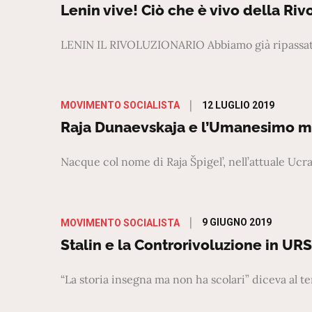
on
Lenin vive! Ciò che è vivo della Riv
LENIN IL RIVOLUZIONARIO Abbiamo già ripassato 
Posted
12 LUGLIO 2019
MOVIMENTO SOCIALISTA
on
Raja Dunaevskaja e l’Umanesimo m
Nacque col nome di Raja Špigel’, nell’attuale Ucr
Posted
9 GIUGNO 2019
MOVIMENTO SOCIALISTA
on
Stalin e la Controrivoluzione in UR
“La storia insegna ma non ha scolari” diceva al 