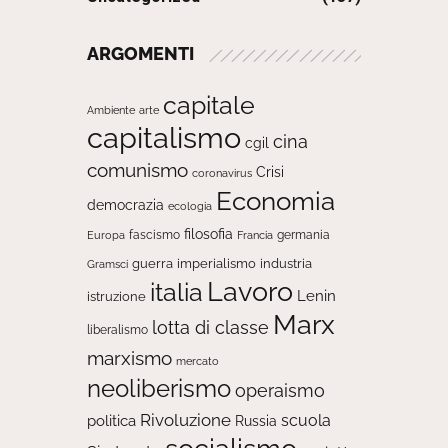
ARGOMENTI
capitale
Ambiente
arte
capitalismo
cina
cgil
comunismo
Crisi
coronavirus
Economia
democrazia
ecologia
filosofia
fascismo
Europa
germania
Francia
guerra
imperialismo
industria
Gramsci
Lavoro
italia
Lenin
istruzione
Marx
lotta di classe
liberalismo
marxismo
mercato
neoliberismo
operaismo
Rivoluzione
scuola
politica
Russia