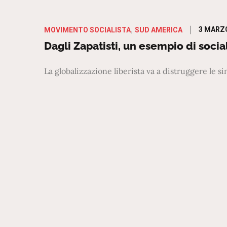
Posted
3 MARZ
MOVIMENTO SOCIALISTA
SUD AMERICA
on
Dagli Zapatisti, un esempio di socia
La globalizzazione liberista va a distruggere le si