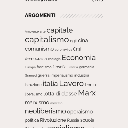
ARGOMENTI
capitale
Ambiente
arte
capitalismo
cina
cgil
comunismo
Crisi
coronavirus
Economia
democrazia
ecologia
filosofia
fascismo
Europa
germania
Francia
guerra
imperialismo
industria
Gramsci
Lavoro
italia
Lenin
istruzione
Marx
lotta di classe
liberalismo
marxismo
mercato
neoliberismo
operaismo
Rivoluzione
scuola
politica
Russia