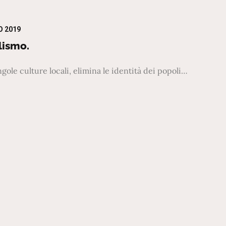
O 2019
lismo.
ngole culture locali, elimina le identità dei popoli…