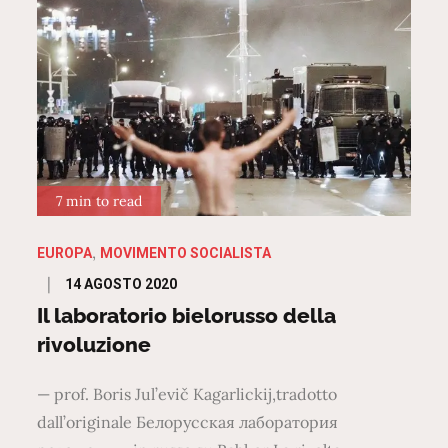
7 min to read
EUROPA
MOVIMENTO SOCIALISTA
Posted
14 AGOSTO 2020
on
Il laboratorio bielorusso della
rivoluzione
— prof. Boris Jul’evič Kagarlickij,tradotto
dall’originale Белорусская лаборатория