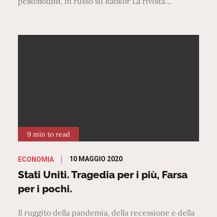
революции, in russo su Rabkor La rivolta…
9 min to read
Posted
10 MAGGIO 2020
ECONOMIA
on
Stati Uniti. Tragedia per i più, Farsa
per i pochi.
Il ruggito della pandemia, della recessione e della