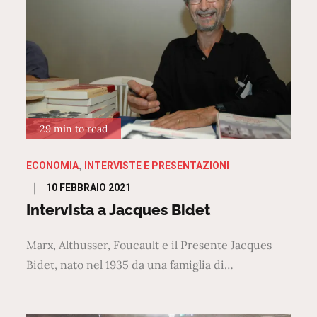
29 min to read
ECONOMIA
INTERVISTE E PRESENTAZIONI
Posted
10 FEBBRAIO 2021
on
Intervista a Jacques Bidet
Marx, Althusser, Foucault e il Presente Jacques
Bidet, nato nel 1935 da una famiglia di…