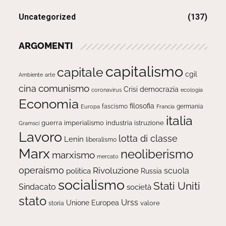
Uncategorized
(137)
ARGOMENTI
capitalismo
capitale
cgil
Ambiente
arte
comunismo
cina
Crisi
democrazia
ecologia
coronavirus
Economia
filosofia
fascismo
Europa
germania
Francia
italia
guerra
imperialismo
industria
istruzione
Gramsci
Lavoro
lotta di classe
Lenin
liberalismo
Marx
neoliberismo
marxismo
mercato
operaismo
Rivoluzione
scuola
politica
Russia
socialismo
Stati Uniti
Sindacato
società
stato
Urss
Unione Europea
valore
storia