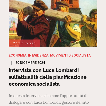
27 min to read
ECONOMIA
IN EVIDENZA
MOVIMENTO SOCIALISTA
Posted
20 DICEMBRE 2024
on
Intervista con Luca Lombardi
sull’attualità della pianificazione
economica socialista
In questa intervista, abbiamo l’opportunità di
dialogare con Luca Lombardi, gestore del sito