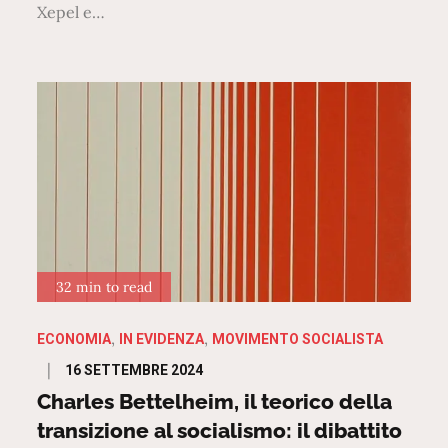
Xepel e…
32 min to read
ECONOMIA
IN EVIDENZA
MOVIMENTO SOCIALISTA
Posted
16 SETTEMBRE 2024
on
Charles Bettelheim, il teorico della
transizione al socialismo: il dibattito