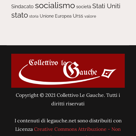
socialismo
Stati Uniti
Sindacato
società
stato
Urss
Unione Europea
valore
storia
Copyright © 2021 Collettivo Le Gauche. Tutti i
diritti riservati
I contenuti di legauche.net sono distribuiti con
Licenza
Creative Commons Attribuzione - Non