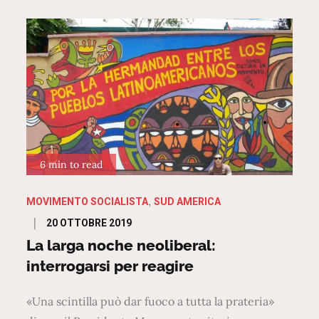
6 min to read
MOVIMENTO SOCIALISTA
SUD AMERICA
Posted
20 OTTOBRE 2019
on
La larga noche neoliberal:
interrogarsi per reagire
«Una scintilla può dar fuoco a tutta la prateria»