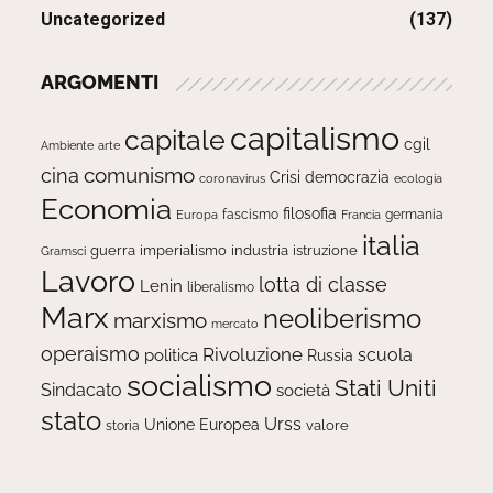
Uncategorized
(137)
ARGOMENTI
capitalismo
capitale
cgil
Ambiente
arte
comunismo
cina
Crisi
democrazia
ecologia
coronavirus
Economia
filosofia
fascismo
Europa
germania
Francia
italia
guerra
imperialismo
industria
istruzione
Gramsci
Lavoro
lotta di classe
Lenin
liberalismo
Marx
neoliberismo
marxismo
mercato
operaismo
Rivoluzione
scuola
politica
Russia
socialismo
Stati Uniti
Sindacato
società
stato
Urss
Unione Europea
valore
storia