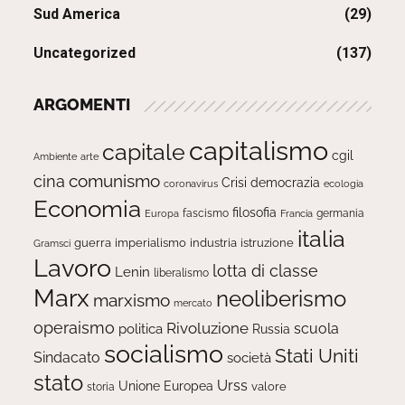
Sud America
(29)
Uncategorized
(137)
ARGOMENTI
capitalismo
capitale
cgil
Ambiente
arte
comunismo
cina
Crisi
democrazia
ecologia
coronavirus
Economia
filosofia
fascismo
Europa
germania
Francia
italia
guerra
imperialismo
industria
istruzione
Gramsci
Lavoro
lotta di classe
Lenin
liberalismo
Marx
neoliberismo
marxismo
mercato
operaismo
Rivoluzione
scuola
politica
Russia
socialismo
Stati Uniti
Sindacato
società
stato
Urss
Unione Europea
valore
storia