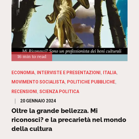
16 min to read
ECONOMIA
INTERVISTE E PRESENTAZIONI
ITALIA
MOVIMENTO SOCIALISTA
POLITICHE PUBBLICHE
RECENSIONI
SCIENZA POLITICA
Posted
20 GENNAIO 2024
on
Oltre la grande bellezza. Mi
riconosci? e la precarietà nel mondo
della cultura