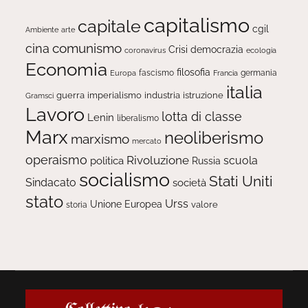
capitalismo
capitale
cgil
Ambiente
arte
comunismo
cina
Crisi
democrazia
ecologia
coronavirus
Economia
filosofia
fascismo
Europa
germania
Francia
italia
guerra
imperialismo
industria
istruzione
Gramsci
Lavoro
lotta di classe
Lenin
liberalismo
Marx
neoliberismo
marxismo
mercato
operaismo
Rivoluzione
scuola
politica
Russia
socialismo
Stati Uniti
Sindacato
società
stato
Urss
Unione Europea
valore
storia