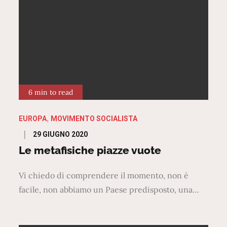
6 min to read
EUROPA
MOVIMENTO SOCIALISTA
Posted
29 GIUGNO 2020
on
Le metafisiche piazze vuote
Vi chiedo di comprendere il momento, non è
facile, non abbiamo un Paese predisposto, una…