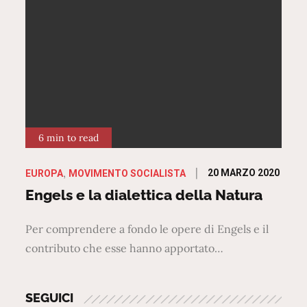
6 min to read
Posted
20 MARZO 2020
EUROPA
MOVIMENTO SOCIALISTA
on
Engels e la dialettica della Natura
Per comprendere a fondo le opere di Engels e il
contributo che esse hanno apportato…
SEGUICI