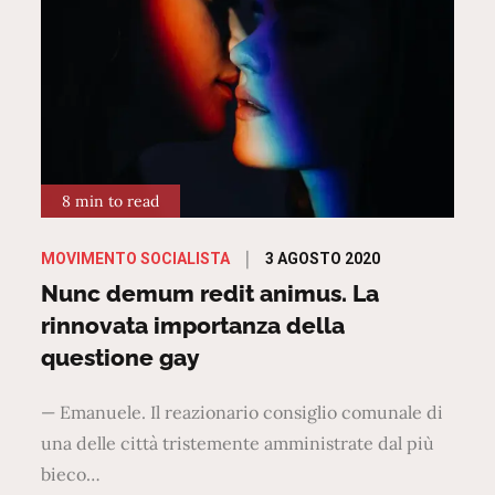
8 min to read
Posted
3 AGOSTO 2020
MOVIMENTO SOCIALISTA
on
Nunc demum redit animus. La
rinnovata importanza della
questione gay
— Emanuele. Il reazionario consiglio comunale di
una delle città tristemente amministrate dal più
bieco…