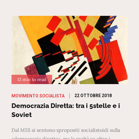
13 min to read
Posted
22 OTTOBRE 2018
MOVIMENTO SOCIALISTA
on
Democrazia Diretta: tra i 5stelle e i
Soviet
Dal M5S si sentono spropositi socialistoidi sulla
«democrazia diretta», ma la realtà va oltre i…