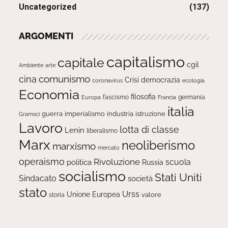
Uncategorized
(137)
ARGOMENTI
capitalismo
capitale
cgil
Ambiente
arte
comunismo
cina
Crisi
democrazia
ecologia
coronavirus
Economia
filosofia
fascismo
Europa
germania
Francia
italia
guerra
imperialismo
industria
istruzione
Gramsci
Lavoro
lotta di classe
Lenin
liberalismo
Marx
neoliberismo
marxismo
mercato
operaismo
Rivoluzione
scuola
politica
Russia
socialismo
Stati Uniti
Sindacato
società
stato
Urss
Unione Europea
valore
storia