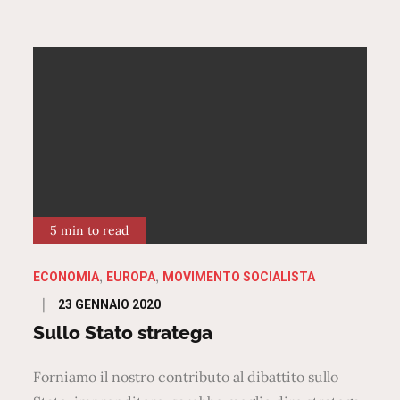
5 min to read
ECONOMIA
EUROPA
MOVIMENTO SOCIALISTA
Posted
23 GENNAIO 2020
on
Sullo Stato stratega
Forniamo il nostro contributo al dibattito sullo