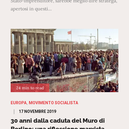
Stato-imprenditore, sarebbe meglio dire stratega,
apertosi in questi…
24 min to read
EUROPA
MOVIMENTO SOCIALISTA
Posted
17 NOVEMBRE 2019
on
30 anni dalla caduta del Muro di
Berlino: una riflessione marxista