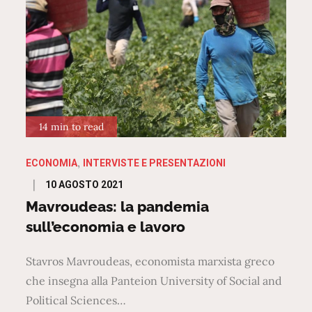
14 min to read
ECONOMIA
INTERVISTE E PRESENTAZIONI
Posted
10 AGOSTO 2021
on
Mavroudeas: la pandemia
sull’economia e lavoro
Stavros Mavroudeas, economista marxista greco
che insegna alla Panteion University of Social and
Political Sciences…