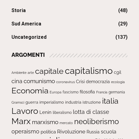
Storia
(48)
Sud America
(29)
Uncategorized
(137)
ARGOMENTI
capitalismo
capitale
cgil
Ambiente
arte
comunismo
cina
Crisi
democrazia
ecologia
coronavirus
Economia
filosofia
fascismo
Europa
germania
Francia
italia
guerra
imperialismo
industria
istruzione
Gramsci
Lavoro
lotta di classe
Lenin
liberalismo
Marx
neoliberismo
marxismo
mercato
operaismo
Rivoluzione
scuola
politica
Russia