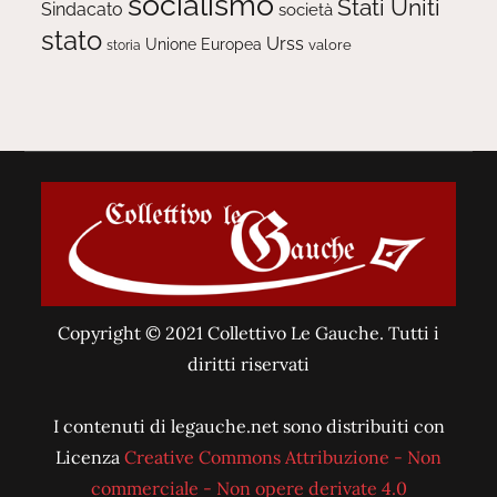
socialismo
Stati Uniti
Sindacato
società
stato
Urss
Unione Europea
valore
storia
Copyright © 2021 Collettivo Le Gauche. Tutti i
diritti riservati
I contenuti di legauche.net sono distribuiti con
Licenza
Creative Commons Attribuzione - Non
commerciale - Non opere derivate 4.0