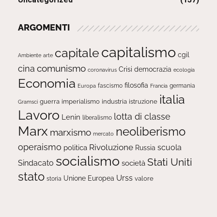
ARGOMENTI
capitalismo
capitale
cgil
Ambiente
arte
comunismo
cina
Crisi
democrazia
ecologia
coronavirus
Economia
filosofia
fascismo
Europa
germania
Francia
italia
guerra
imperialismo
industria
istruzione
Gramsci
Lavoro
lotta di classe
Lenin
liberalismo
Marx
neoliberismo
marxismo
mercato
operaismo
Rivoluzione
scuola
politica
Russia
socialismo
Stati Uniti
Sindacato
società
stato
Urss
Unione Europea
valore
storia