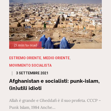
21 min to read
ESTREMO ORIENTE
MEDIO ORIENTE
MOVIMENTO SOCIALISTA
Posted
3 SETTEMBRE 2021
on
Afghanistan e socialisti: punk-islam,
(in)utili idioti
Allah è grande e Gheddafi è il suo profeta. CCCP –
Punk Islam, 1984 Anche…