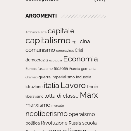
ARGOMENTI
capitale
Ambiente
arte
capitalismo
cina
cgil
comunismo
Crisi
coronavirus
Economia
democrazia
ecologia
filosofia
fascismo
Europa
germania
Francia
guerra
imperialismo
industria
Gramsci
Lavoro
italia
Lenin
istruzione
Marx
lotta di classe
liberalismo
marxismo
mercato
neoliberismo
operaismo
Rivoluzione
scuola
politica
Russia