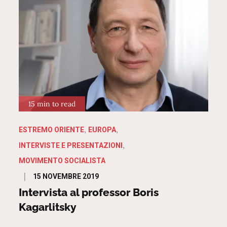
15 min to read
ESTREMO ORIENTE
EUROPA
INTERVISTE E PRESENTAZIONI
MOVIMENTO SOCIALISTA
Posted
15 NOVEMBRE 2019
on
Intervista al professor Boris
Kagarlitsky