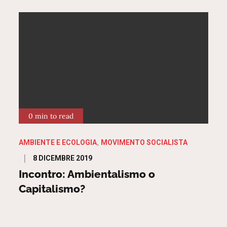
0 min to read
AMBIENTE E ECOLOGIA
MOVIMENTO SOCIALISTA
Posted
8 DICEMBRE 2019
on
Incontro: Ambientalismo o
Capitalismo?