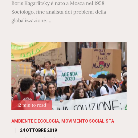
Boris Kagarlitsky è nato a Mosca nel 1958.
Sociologo, fine analista dei problemi della
globalizzazione,…
12 min to read
AMBIENTE E ECOLOGIA
MOVIMENTO SOCIALISTA
Posted
24 OTTOBRE 2019