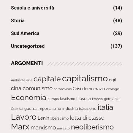
Scuola e università
(14)
Storia
(48)
Sud America
(29)
Uncategorized
(137)
ARGOMENTI
capitalismo
capitale
cgil
Ambiente
arte
comunismo
cina
Crisi
democrazia
ecologia
coronavirus
Economia
filosofia
fascismo
Europa
germania
Francia
italia
guerra
imperialismo
industria
istruzione
Gramsci
Lavoro
lotta di classe
Lenin
liberalismo
Marx
neoliberismo
marxismo
mercato