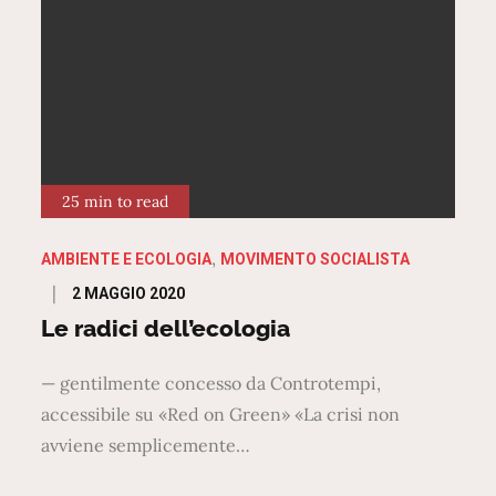
25 min to read
AMBIENTE E ECOLOGIA
MOVIMENTO SOCIALISTA
Posted
2 MAGGIO 2020
on
Le radici dell’ecologia
— gentilmente concesso da Controtempi,
accessibile su «Red on Green» «La crisi non
avviene semplicemente…