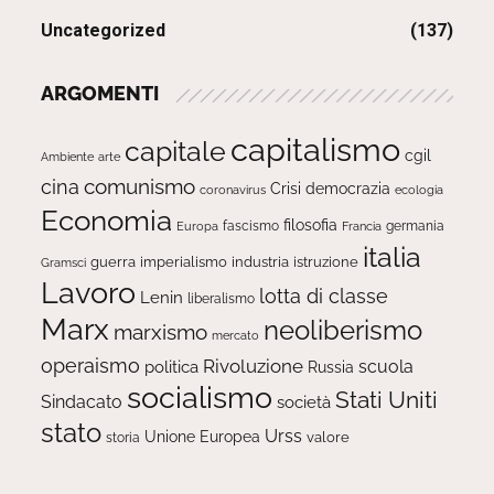
Uncategorized
(137)
ARGOMENTI
capitalismo
capitale
cgil
Ambiente
arte
comunismo
cina
Crisi
democrazia
ecologia
coronavirus
Economia
filosofia
fascismo
Europa
germania
Francia
italia
guerra
imperialismo
industria
istruzione
Gramsci
Lavoro
lotta di classe
Lenin
liberalismo
Marx
neoliberismo
marxismo
mercato
operaismo
Rivoluzione
scuola
politica
Russia
socialismo
Stati Uniti
Sindacato
società
stato
Urss
Unione Europea
valore
storia