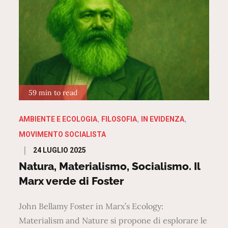
59 min to read
AMBIENTE E ECOLOGIA
FILOSOFIA
IN EVIDENZA
MOVIMENTO SOCIALISTA
Posted
24 LUGLIO 2025
on
Natura, Materialismo, Socialismo. Il
Marx verde di Foster
John Bellamy Foster in Marx’s Ecology:
Materialism and Nature si propone di esplorare le