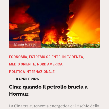
12 min to read
ECONOMIA
ESTREMO ORIENTE
IN EVIDENZA
MEDIO ORIENTE
NORD AMERICA
POLITICA INTERNAZIONALE
Posted
8 APRILE 2026
on
Cina: quando il petrolio brucia a
Hormuz
La Cina tra autonomia energetica e il rischio dello