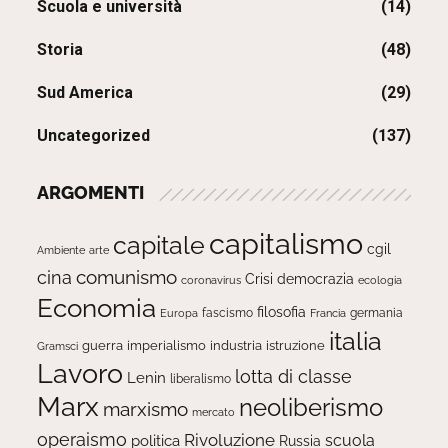
Scuola e università
(14)
Storia
(48)
Sud America
(29)
Uncategorized
(137)
ARGOMENTI
capitalismo
capitale
cgil
Ambiente
arte
comunismo
cina
Crisi
democrazia
ecologia
coronavirus
Economia
filosofia
fascismo
Europa
germania
Francia
italia
guerra
imperialismo
industria
istruzione
Gramsci
Lavoro
lotta di classe
Lenin
liberalismo
Marx
neoliberismo
marxismo
mercato
operaismo
Rivoluzione
scuola
politica
Russia