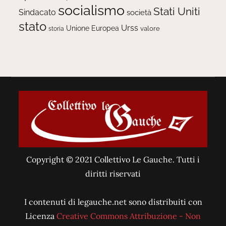
socialismo
Stati Uniti
Sindacato
società
stato
Urss
Unione Europea
valore
storia
Copyright © 2021 Collettivo Le Gauche. Tutti i
diritti riservati
I contenuti di legauche.net sono distribuiti con
Licenza
Creative Commons Attribuzione - Non