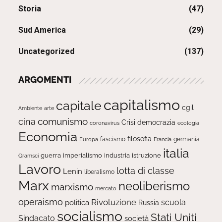
Storia
(47)
Sud America
(29)
Uncategorized
(137)
ARGOMENTI
capitalismo
capitale
cgil
Ambiente
arte
comunismo
cina
Crisi
democrazia
ecologia
coronavirus
Economia
filosofia
fascismo
Europa
germania
Francia
italia
guerra
imperialismo
industria
istruzione
Gramsci
Lavoro
lotta di classe
Lenin
liberalismo
Marx
neoliberismo
marxismo
mercato
operaismo
Rivoluzione
scuola
politica
Russia
socialismo
Stati Uniti
Sindacato
società