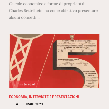
Calcolo economico e forme di proprietà di
Charles Bettelheim ha come obiettivo presentare
alcuni concetti…
8 min to read
ECONOMIA
INTERVISTE E PRESENTAZIONI
Posted
4 FEBBRAIO 2021