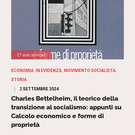
27 min to read
ECONOMIA
IN EVIDENZA
MOVIMENTO SOCIALISTA
STORIA
Posted
2 SETTEMBRE 2024
on
Charles Bettelheim, il teorico della
transizione al socialismo: appunti su
Calcolo economico e forme di
proprietà