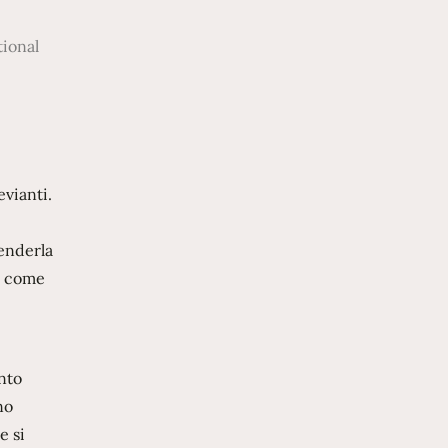
tional
vianti.
renderla
so come
nto
no
e si