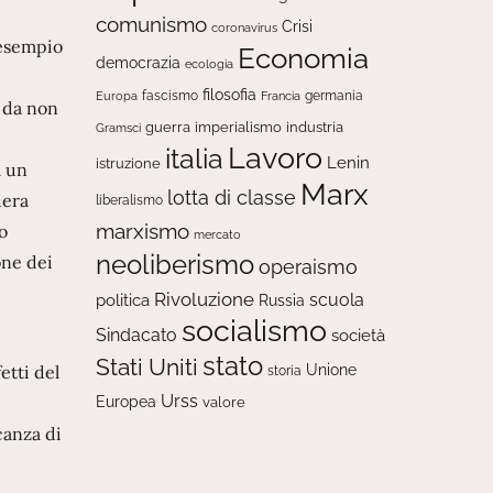
comunismo
Crisi
coronavirus
’esempio
Economia
democrazia
ecologia
filosofia
fascismo
Europa
germania
Francia
o da non
guerra
imperialismo
industria
Gramsci
Lavoro
italia
Lenin
istruzione
a un
Marx
lotta di classe
iera
liberalismo
marxismo
o
mercato
neoliberismo
one dei
operaismo
Rivoluzione
scuola
politica
Russia
socialismo
Sindacato
società
stato
Stati Uniti
Unione
etti del
storia
Urss
Europea
valore
canza di