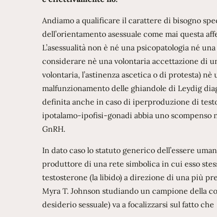
Andiamo a qualificare il carattere di bisogno sp
dell’orientamento asessuale come mai questa aff
L’asessualità non è né una psicopatologia né una
considerare nè una volontaria accettazione di un
volontaria, l’astinenza ascetica o di protesta) nè
malfunzionamento delle ghiandole di Leydig diag
definita anche in caso di iperproduzione di test
ipotalamo-ipofisi-gonadi abbia uno scompenso ne
GnRH.
In dato caso lo statuto generico dell’essere uman
produttore di una rete simbolica in cui esso ste
testosterone (la libido) a direzione di una più p
Myra T. Johnson studiando un campione della così 
desiderio sessuale) va a focalizzarsi sul fatto che