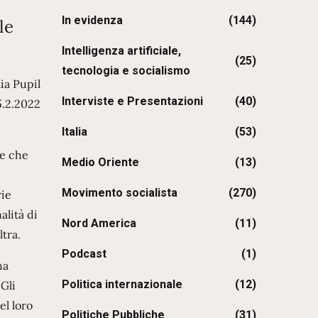
In evidenza
(144)
le
Intelligenza artificiale,
(25)
tecnologia e socialismo
ia Pupil
Interviste e Presentazioni
(40)
5.2.2022
Italia
(53)
ne che
Medio Oriente
(13)
Movimento socialista
(270)
rie
alità di
Nord America
(11)
ltra.
Podcast
(1)
ha
Politica internazionale
(12)
 Gli
el loro
Politiche Pubbliche
(31)