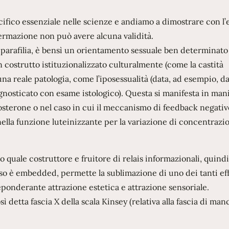
ecifico essenziale nelle scienze e andiamo a dimostrare con l
ermazione non può avere alcuna validità.
 parafilia, è bensì un orientamento sessuale ben determinat
 costrutto istituzionalizzato culturalmente (come la castità
 una reale patologia, come l’iposessualità (data, ad esempio, d
nosticato con esame istologico). Questa si manifesta in man
osterone o nel caso in cui il meccanismo di feedback negativ
lla funzione luteinizzante per la variazione di concentrazi
o quale costruttore e fruitore di relais informazionali, quindi
sso è embedded, permette la sublimazione di uno dei tanti eff
reponderante attrazione estetica e attrazione sensoriale.
detta fascia X della scala Kinsey (relativa alla fascia di man