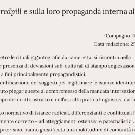
i
redpill
e sulla loro propaganda interna al
-Compagno El
Data redazione: 2
tro le rituali gigantografie da cameretta, si riscontra nella
 presenza di deviazioni sub-culturali di stampo anglosasso
 a fini principalmente propagandistici.
dentificazione dei soggetti per legittimare le istanze identita
vuto piegar queste al compromesso della mancata intersezion
o del diritto astratto e dell’astratta pratica linguistica dall’a
normativo di istanze radicali, differenzianti e conflittuali 
mente corretto – ad atteggiamenti ostensivi e paternalistici.
apriorismo, hanno giustificato una moltitudine di comunità n