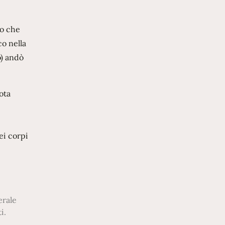
to che
co nella
o) andò
ota
ei corpi
erale
i.