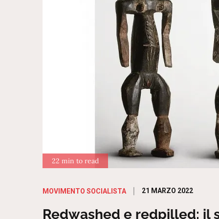
22 min to read
Posted
21 MARZO 2022
MOVIMENTO SOCIALISTA
on
Redwashed e redpilled: il s