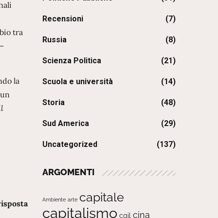
nali
Recensioni
(7)
bio tra
Russia
(8)
 –
Scienza Politica
(21)
ndo la
Scuola e università
(14)
cun
Storia
(48)
ll
Sud America
(29)
Uncategorized
(137)
ARGOMENTI
capitale
Ambiente
arte
risposta
capitalismo
cina
cgil