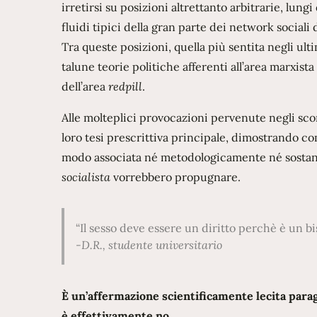
irretirsi su posizioni altrettanto arbitrarie, lung
fluidi tipici della gran parte dei network social
Tra queste posizioni, quella più sentita negli ul
talune teorie politiche afferenti all’area marxist
dell’area
redpill
.
Alle molteplici provocazioni pervenute negli sco
loro tesi prescrittiva principale, dimostrando 
modo associata né metodologicamente né sostanzi
socialista
vorrebbero propugnare.
Il sesso deve essere un diritto perchè è un b
-D.R., studente universitario
È un’affermazione scientificamente lecita parago
è effettivamente no.