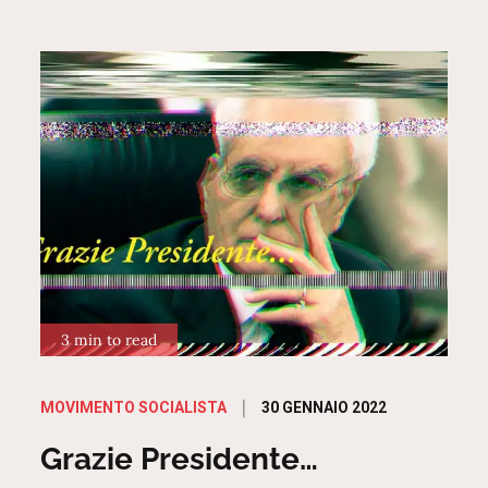
3 min to read
Posted
30 GENNAIO 2022
MOVIMENTO SOCIALISTA
on
Grazie Presidente…