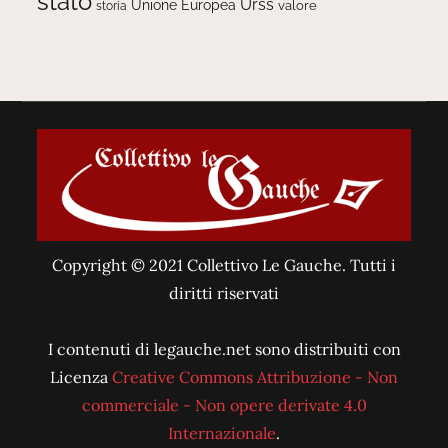
stato
Urss
Unione Europea
valore
storia
Copyright © 2021 Collettivo Le Gauche. Tutti i
diritti riservati
I contenuti di legauche.net sono distribuiti con
Licenza
Creative Commons Attribuzione - Non
commerciale - Non opere derivate 4.0
Internazionale
.