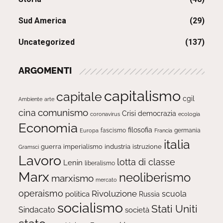
Sud America
(29)
Uncategorized
(137)
ARGOMENTI
capitalismo
capitale
cgil
Ambiente
arte
comunismo
cina
Crisi
democrazia
ecologia
coronavirus
Economia
filosofia
fascismo
Europa
germania
Francia
italia
guerra
imperialismo
industria
istruzione
Gramsci
Lavoro
lotta di classe
Lenin
liberalismo
Marx
neoliberismo
marxismo
mercato
operaismo
Rivoluzione
scuola
politica
Russia
socialismo
Stati Uniti
Sindacato
società