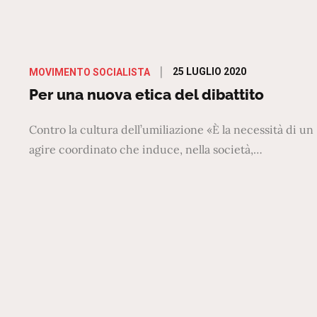
Posted
25 LUGLIO 2020
MOVIMENTO SOCIALISTA
on
Per una nuova etica del dibattito
Contro la cultura dell’umiliazione «È la necessità di un
agire coordinato che induce, nella società,…