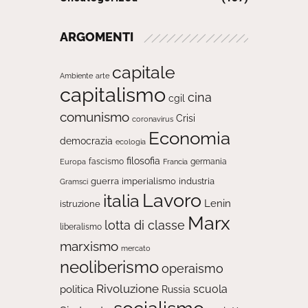
ARGOMENTI
capitale
Ambiente
arte
capitalismo
cina
cgil
comunismo
Crisi
coronavirus
Economia
democrazia
ecologia
filosofia
fascismo
Europa
germania
Francia
guerra
imperialismo
industria
Gramsci
Lavoro
italia
Lenin
istruzione
Marx
lotta di classe
liberalismo
marxismo
mercato
neoliberismo
operaismo
Rivoluzione
scuola
politica
Russia