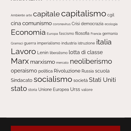
capitalismo
capitale
cgil
Ambiente
arte
comunismo
cina
Crisi
democrazia
ecologia
coronavirus
Economia
filosofia
fascismo
Europa
germania
Francia
italia
guerra
imperialismo
industria
istruzione
Gramsci
Lavoro
lotta di classe
Lenin
liberalismo
Marx
neoliberismo
marxismo
mercato
operaismo
Rivoluzione
scuola
politica
Russia
socialismo
Stati Uniti
Sindacato
società
stato
Urss
Unione Europea
valore
storia