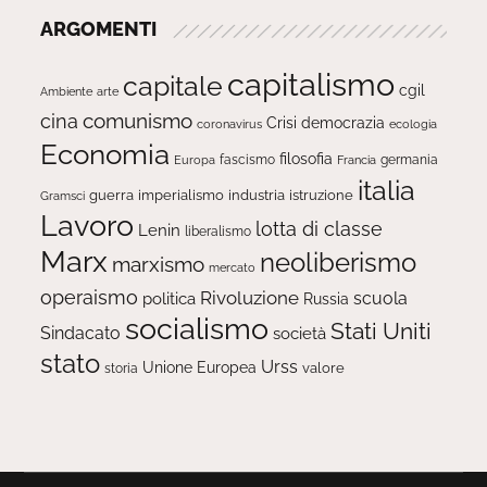
ARGOMENTI
capitalismo
capitale
cgil
Ambiente
arte
comunismo
cina
Crisi
democrazia
ecologia
coronavirus
Economia
filosofia
fascismo
Europa
germania
Francia
italia
guerra
imperialismo
industria
istruzione
Gramsci
Lavoro
lotta di classe
Lenin
liberalismo
Marx
neoliberismo
marxismo
mercato
operaismo
Rivoluzione
scuola
politica
Russia
socialismo
Stati Uniti
Sindacato
società
stato
Urss
Unione Europea
valore
storia