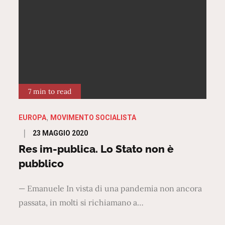
7 min to read
EUROPA
MOVIMENTO SOCIALISTA
Posted
23 MAGGIO 2020
on
Res im-publica. Lo Stato non è
pubblico
— Emanuele In vista di una pandemia non ancora
passata, in molti si richiamano a…