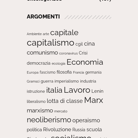
ARGOMENTI
capitale
Ambiente
arte
capitalismo
cina
cgil
comunismo
Crisi
coronavirus
Economia
democrazia
ecologia
filosofia
fascismo
Europa
germania
Francia
guerra
imperialismo
industria
Gramsci
Lavoro
italia
Lenin
istruzione
Marx
lotta di classe
liberalismo
marxismo
mercato
neoliberismo
operaismo
Rivoluzione
scuola
politica
Russia