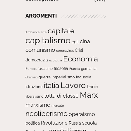
ARGOMENTI
capitale
Ambiente
arte
capitalismo
cina
cgil
comunismo
Crisi
coronavirus
Economia
democrazia
ecologia
filosofia
fascismo
Europa
germania
Francia
guerra
imperialismo
industria
Gramsci
Lavoro
italia
Lenin
istruzione
Marx
lotta di classe
liberalismo
marxismo
mercato
neoliberismo
operaismo
Rivoluzione
scuola
politica
Russia