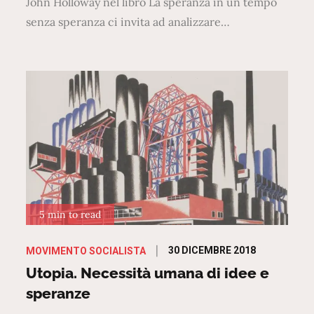
John Holloway nel libro La speranza in un tempo
senza speranza ci invita ad analizzare…
5 min to read
Posted
30 DICEMBRE 2018
MOVIMENTO SOCIALISTA
on
Utopia. Necessità umana di idee e
speranze