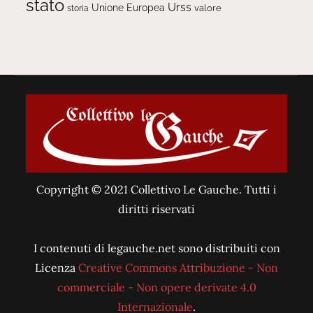
stato
Urss
Unione Europea
valore
storia
Copyright © 2021 Collettivo Le Gauche. Tutti i
diritti riservati
I contenuti di legauche.net sono distribuiti con
Licenza
Creative Commons Attribuzione - Non
commerciale - Non opere derivate 4.0
Internazionale
.