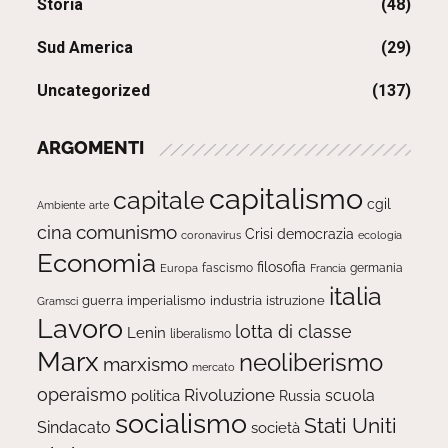
Storia
(48)
Sud America
(29)
Uncategorized
(137)
ARGOMENTI
capitalismo
capitale
cgil
Ambiente
arte
comunismo
cina
Crisi
democrazia
ecologia
coronavirus
Economia
filosofia
fascismo
Europa
germania
Francia
italia
guerra
imperialismo
industria
istruzione
Gramsci
Lavoro
lotta di classe
Lenin
liberalismo
Marx
neoliberismo
marxismo
mercato
operaismo
Rivoluzione
scuola
politica
Russia
socialismo
Stati Uniti
Sindacato
società