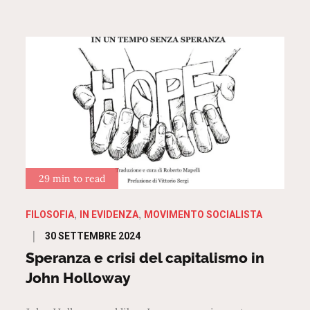
29 min to read
FILOSOFIA
IN EVIDENZA
MOVIMENTO SOCIALISTA
Posted
30 SETTEMBRE 2024
on
Speranza e crisi del capitalismo in
John Holloway