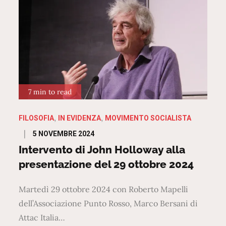
7 min to read
FILOSOFIA
IN EVIDENZA
MOVIMENTO SOCIALISTA
Posted
5 NOVEMBRE 2024
on
Intervento di John Holloway alla
presentazione del 29 ottobre 2024
Martedì 29 ottobre 2024 con Roberto Mapelli
dell’Associazione Punto Rosso, Marco Bersani di
Attac Italia…