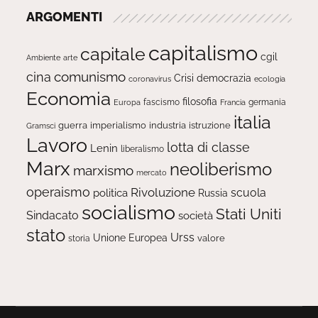
ARGOMENTI
capitalismo
capitale
cgil
Ambiente
arte
comunismo
cina
Crisi
democrazia
ecologia
coronavirus
Economia
filosofia
fascismo
Europa
germania
Francia
italia
guerra
imperialismo
industria
istruzione
Gramsci
Lavoro
lotta di classe
Lenin
liberalismo
Marx
neoliberismo
marxismo
mercato
operaismo
Rivoluzione
scuola
politica
Russia
socialismo
Stati Uniti
Sindacato
società
stato
Urss
Unione Europea
valore
storia