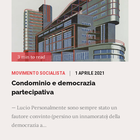
3 min to read
Posted
1 APRILE 2021
MOVIMENTO SOCIALISTA
on
Condominio e democrazia
partecipativa
— Lucio Personalmente sono sempre stato un
fautore convinto (persino un innamorato) della
democrazia a…