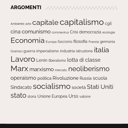
ARGOMENTI
capitalismo
capitale
cgil
Ambiente
arte
comunismo
cina
Crisi
democrazia
ecologia
coronavirus
Economia
filosofia
fascismo
Europa
germania
Francia
italia
guerra
imperialismo
industria
istruzione
Gramsci
Lavoro
lotta di classe
Lenin
liberalismo
Marx
neoliberismo
marxismo
mercato
operaismo
Rivoluzione
scuola
politica
Russia
socialismo
Stati Uniti
Sindacato
società
stato
Urss
Unione Europea
valore
storia