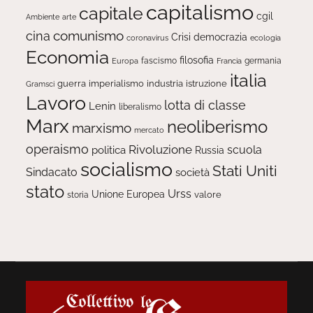
capitalismo
capitale
cgil
Ambiente
arte
comunismo
cina
Crisi
democrazia
ecologia
coronavirus
Economia
filosofia
fascismo
Europa
germania
Francia
italia
guerra
imperialismo
industria
istruzione
Gramsci
Lavoro
lotta di classe
Lenin
liberalismo
Marx
neoliberismo
marxismo
mercato
operaismo
Rivoluzione
scuola
politica
Russia
socialismo
Stati Uniti
Sindacato
società
stato
Urss
Unione Europea
valore
storia