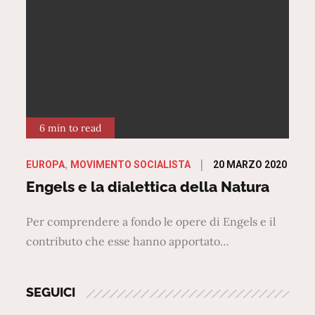
6 min to read
Posted
20 MARZO 2020
EUROPA
MOVIMENTO SOCIALISTA
on
Engels e la dialettica della Natura
Per comprendere a fondo le opere di Engels e il
contributo che esse hanno apportato…
SEGUICI