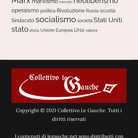
Marx
neoliberismo
marxismo
mercato
operaismo
Rivoluzione
scuola
politica
Russia
socialismo
Stati Uniti
Sindacato
società
stato
Urss
Unione Europea
valore
storia
Copyright © 2021 Collettivo Le Gauche. Tutti i
diritti riservati
I contenuti di legauche.net sono distribuiti con