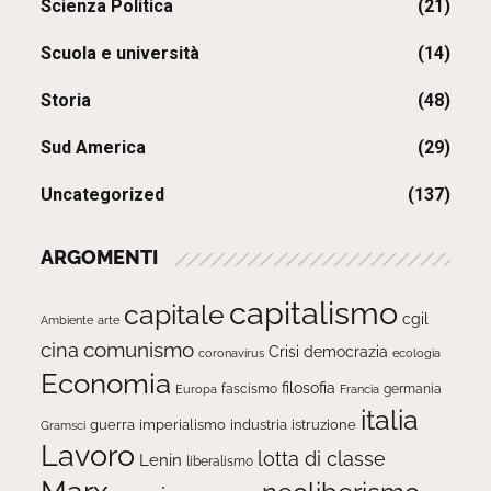
Scienza Politica
(21)
Scuola e università
(14)
Storia
(48)
Sud America
(29)
Uncategorized
(137)
ARGOMENTI
capitalismo
capitale
cgil
Ambiente
arte
comunismo
cina
Crisi
democrazia
ecologia
coronavirus
Economia
filosofia
fascismo
Europa
germania
Francia
italia
guerra
imperialismo
industria
istruzione
Gramsci
Lavoro
lotta di classe
Lenin
liberalismo