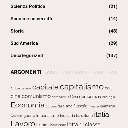
Scienza Politica
(21)
Scuola e università
(14)
Storia
(48)
Sud America
(29)
Uncategorized
(137)
ARGOMENTI
capitalismo
capitale
cgil
Ambiente
arte
comunismo
cina
Crisi
democrazia
ecologia
coronavirus
Economia
filosofia
fascismo
Europa
germania
Francia
italia
guerra
imperialismo
industria
istruzione
Gramsci
Lavoro
lotta di classe
Lenin
liberalismo