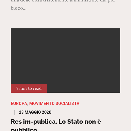
bieco…
7 min to read
EUROPA
MOVIMENTO SOCIALISTA
Posted
23 MAGGIO 2020
on
Res im-publica. Lo Stato non è
pubblico