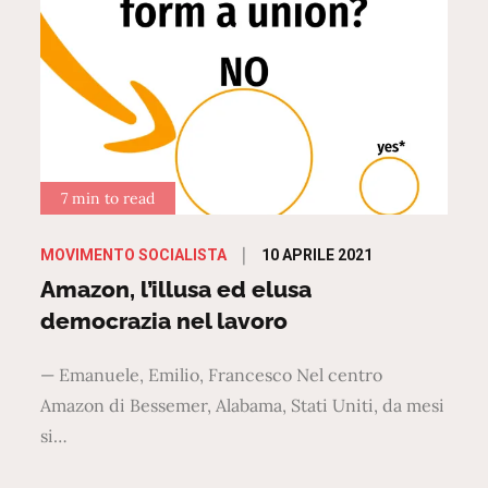
7 min to read
Posted
10 APRILE 2021
MOVIMENTO SOCIALISTA
on
Amazon, l’illusa ed elusa
democrazia nel lavoro
— Emanuele, Emilio, Francesco Nel centro
Amazon di Bessemer, Alabama, Stati Uniti, da mesi
si…