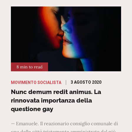
8 min to read
Posted
3 AGOSTO 2020
MOVIMENTO SOCIALISTA
on
Nunc demum redit animus. La
rinnovata importanza della
questione gay
— Emanuele. Il reazionario consiglio comunale di
una delle città tristemente amministrate dal più