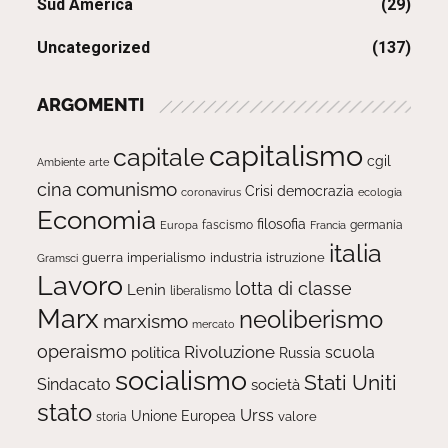
Sud America
(29)
Uncategorized
(137)
ARGOMENTI
capitalismo
capitale
cgil
Ambiente
arte
comunismo
cina
Crisi
democrazia
ecologia
coronavirus
Economia
filosofia
fascismo
Europa
germania
Francia
italia
guerra
imperialismo
industria
istruzione
Gramsci
Lavoro
lotta di classe
Lenin
liberalismo
Marx
neoliberismo
marxismo
mercato
operaismo
Rivoluzione
scuola
politica
Russia
socialismo
Stati Uniti
Sindacato
società
stato
Urss
Unione Europea
valore
storia