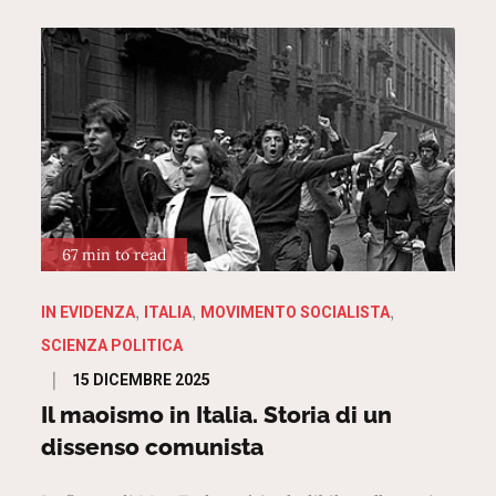
67 min to read
IN EVIDENZA
ITALIA
MOVIMENTO SOCIALISTA
SCIENZA POLITICA
Posted
15 DICEMBRE 2025
on
Il maoismo in Italia. Storia di un
dissenso comunista