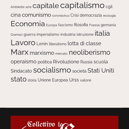
capitalismo
capitale
cgil
Ambiente
arte
comunismo
cina
Crisi
democrazia
ecologia
coronavirus
Economia
filosofia
fascismo
Europa
germania
Francia
italia
guerra
imperialismo
industria
istruzione
Gramsci
Lavoro
lotta di classe
Lenin
liberalismo
Marx
neoliberismo
marxismo
mercato
operaismo
Rivoluzione
scuola
politica
Russia
socialismo
Stati Uniti
Sindacato
società
stato
Urss
Unione Europea
valore
storia