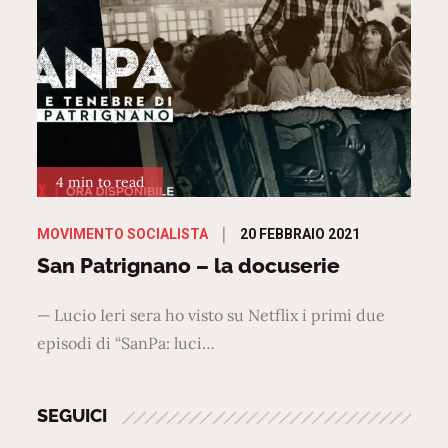
4 min to read
Posted
20 FEBBRAIO 2021
MOVIMENTO SOCIALISTA
on
San Patrignano – la docuserie
— Lucio Ieri sera ho visto su Netflix i primi due
episodi di “SanPa: luci…
SEGUICI