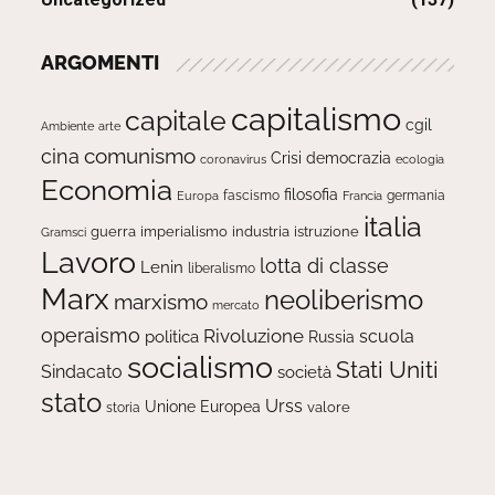
ARGOMENTI
capitalismo
capitale
cgil
Ambiente
arte
comunismo
cina
Crisi
democrazia
ecologia
coronavirus
Economia
filosofia
fascismo
Europa
germania
Francia
italia
guerra
imperialismo
industria
istruzione
Gramsci
Lavoro
lotta di classe
Lenin
liberalismo
Marx
neoliberismo
marxismo
mercato
operaismo
Rivoluzione
scuola
politica
Russia
socialismo
Stati Uniti
Sindacato
società
stato
Urss
Unione Europea
valore
storia