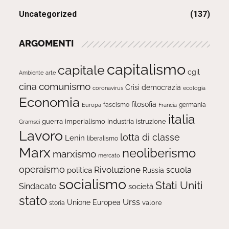
Uncategorized
(137)
ARGOMENTI
capitalismo
capitale
cgil
Ambiente
arte
comunismo
cina
Crisi
democrazia
ecologia
coronavirus
Economia
filosofia
fascismo
Europa
germania
Francia
italia
guerra
imperialismo
industria
istruzione
Gramsci
Lavoro
lotta di classe
Lenin
liberalismo
Marx
neoliberismo
marxismo
mercato
operaismo
Rivoluzione
scuola
politica
Russia
socialismo
Stati Uniti
Sindacato
società
stato
Urss
Unione Europea
valore
storia