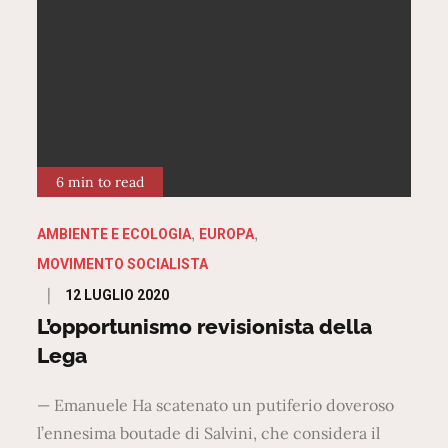
6 min to read
AMBIENTE E ECOLOGIA
EUROPA
MOVIMENTO SOCIALISTA
Posted
12 LUGLIO 2020
on
L’opportunismo revisionista della
Lega
— Emanuele Ha scatenato un putiferio doveroso
l’ennesima boutade di Salvini, che considera il