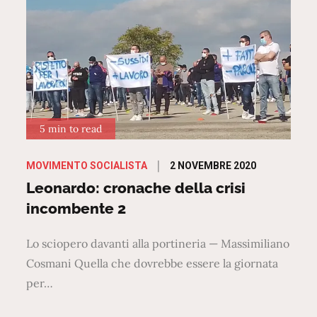
5 min to read
Posted
2 NOVEMBRE 2020
MOVIMENTO SOCIALISTA
on
Leonardo: cronache della crisi
incombente 2
Lo sciopero davanti alla portineria — Massimiliano
Cosmani Quella che dovrebbe essere la giornata
per…