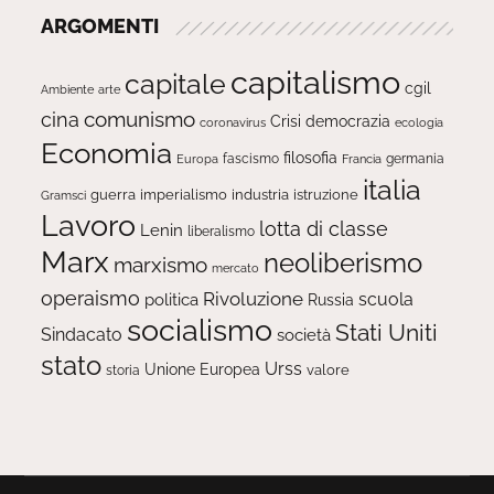
ARGOMENTI
capitalismo
capitale
cgil
Ambiente
arte
comunismo
cina
Crisi
democrazia
ecologia
coronavirus
Economia
filosofia
fascismo
Europa
germania
Francia
italia
guerra
imperialismo
industria
istruzione
Gramsci
Lavoro
lotta di classe
Lenin
liberalismo
Marx
neoliberismo
marxismo
mercato
operaismo
Rivoluzione
scuola
politica
Russia
socialismo
Stati Uniti
Sindacato
società
stato
Urss
Unione Europea
valore
storia