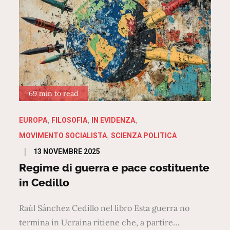
69 min to read
EUROPA
FILOSOFIA
IN EVIDENZA
MOVIMENTO SOCIALISTA
SCIENZA POLITICA
Posted
13 NOVEMBRE 2025
on
Regime di guerra e pace costituente
in Cedillo
Raúl Sánchez Cedillo nel libro Esta guerra no
termina in Ucraina ritiene che, a partire…