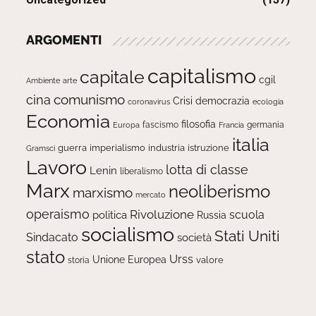
ARGOMENTI
capitalismo
capitale
cgil
Ambiente
arte
comunismo
cina
Crisi
democrazia
ecologia
coronavirus
Economia
filosofia
fascismo
Europa
germania
Francia
italia
guerra
imperialismo
industria
istruzione
Gramsci
Lavoro
lotta di classe
Lenin
liberalismo
Marx
neoliberismo
marxismo
mercato
operaismo
Rivoluzione
scuola
politica
Russia
socialismo
Stati Uniti
Sindacato
società
stato
Urss
Unione Europea
valore
storia